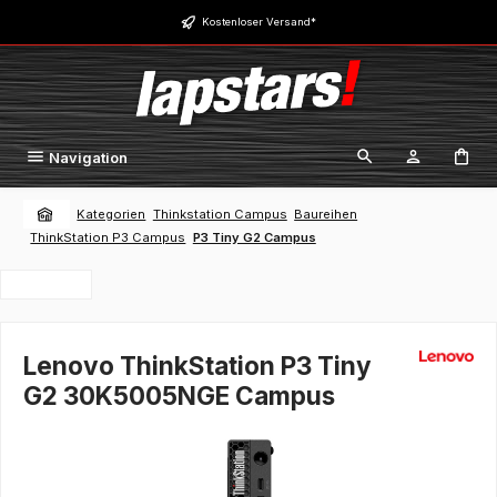
Zum Hauptinhalt springen
Kostenloser Versand*
Navigation
Kategorien
Thinkstation Campus
Baureihen
ThinkStation P3 Campus
P3 Tiny G2 Campus
Lenovo ThinkStation P3 Tiny
G2 30K5005NGE Campus
Bildergalerie überspringen