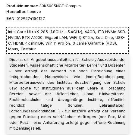
Produktnummer:
30K5005NGE-Campus
Hersteller:
Lenovo
EAN:
0199274154127
Intel Core Ultra 9 285 (1.8GHz - 5.4GHz), 64GB, 1TB NVMe SSD,
NVIDIA RTX A1000, Gigabit LAN, WiFi 7, BT5.4, Sec. Chip, USB-
C, HDMI, 4x miniDP, Win 11 Pro 64, 3 Jahre Garantie (VOS),
Maus, Tastatur
Dies ist ein Angebot ausschließlich für Schüler, Auszubildende,
Studenten, wissenschaftliche Mitarbeiter, Lehrer und Dozenten
– hier erfolgt der Versand nur nach Einreichung eines
entsprechenden Nachweises wie Imma-Bescheinigung,
Mitarbeiterausweis des Instituts, Bescheinigung der Schule
usw. sowie für Institutionen aus dem Lehre & Forschung
Bereich sowie der öffentlichen Hand (Universitäten,
Fachhochschulen und dazugehörige Institute, öffentlich
rechtlich tätige Schulen, Lehranstalten,
Forschungseinrichtungen…) - für letztere erfolgt der Versand
gegen Erteilung eines schriftlichen Auftrages (per Fax, Mail
oder Post - eine Anlieferung erfolgt gegen offene Rechnung
mit Zahlungsziel).