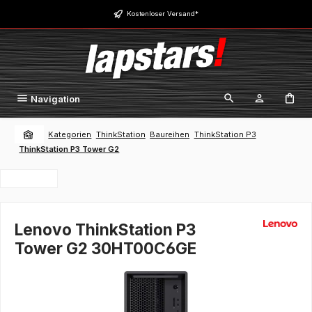
Zum Hauptinhalt springen
Kostenloser Versand*
Navigation
Kategorien
ThinkStation
Baureihen
ThinkStation P3
ThinkStation P3 Tower G2
Lenovo ThinkStation P3
Tower G2 30HT00C6GE
Bildergalerie überspringen