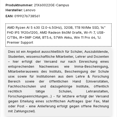
Produktnummer:
21X60022GE-Campus
Hersteller:
Lenovo
EAN:
0199276738561
AMD Ryzen AI 5 430 (2.0-4.5GHz), 32GB, 1TB NVMe SSD, 14"
FHD IPS 1920x1200, AMD Radeon 840M Grafik, Wi-Fi 7, USB-
C/TB4, IR+5MP CAM, BT5.4, 57Wh Akku, Win 11 Pro 64, 1J.
Premier Support
Dies ist ein Angebot ausschließlich für Schüler, Auszubildende,
Studenten, wissenschaftliche Mitarbeiter, Lehrer und Dozenten
– hier erfolgt der Versand nur nach Einreichung eines
entsprechenden Nachweises wie Imma-Bescheinigung,
Mitarbeiterausweis des Instituts, Bescheinigung der Schule
usw. sowie für Institutionen aus dem Lehre & Forschung
Bereich sowie der öffentlichen Hand (Universitäten,
Fachhochschulen und dazugehörige Institute, öffentlich
rechtlich tätige Schulen, Lehranstalten,
Forschungseinrichtungen…) - für letztere erfolgt der Versand
gegen Erteilung eines schriftlichen Auftrages (per Fax, Mail
oder Post - eine Anlieferung erfolgt gegen offene Rechnung
mit Zahlungsziel).