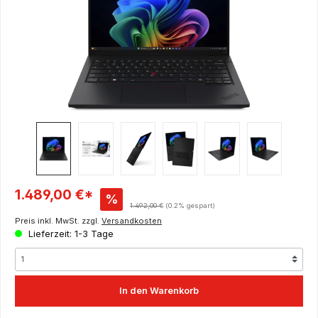
Verkaufspreis:
1.489,00 €*
%
Regulärer Preis:
1.492,00 €
(0.2% gespart)
Preis inkl. MwSt. zzgl.
Versandkosten
Lieferzeit: 1-3 Tage
In den Warenkorb