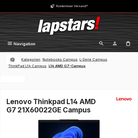
Zum Hauptinhalt springen
Kostenloser Versand*
Navigation
Kategorien
Notebooks Campus
L-Serie Campus
ThinkPad L14 Campus
L14 AMD G7-Campus
Lenovo Thinkpad L14 AMD
G7 21X60022GE Campus
Bildergalerie überspringen