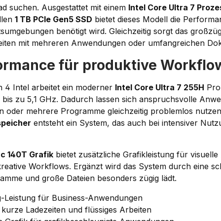
ad suchen. Ausgestattet mit einem
Intel Core Ultra 7 Proz
llen
1 TB PCIe Gen5 SSD
bietet dieses Modell die Performan
sumgebungen benötigt wird. Gleichzeitig sorgt das großzüg
beiten mit mehreren Anwendungen oder umfangreichen Do
ormance für produktive Workflo
 4 Intel arbeitet ein moderner
Intel Core Ultra 7 255H
Proz
 bis zu 5,1 GHz. Dadurch lassen sich anspruchsvolle Anw
n oder mehrere Programme gleichzeitig problemlos nutze
speicher
entsteht ein System, das auch bei intensiver Nutz
rc 140T Grafik
bietet zusätzliche Grafikleistung für visuel
kreative Workflows. Ergänzt wird das System durch eine s
ramme und große Dateien besonders zügig lädt.
g-Leistung für Business-Anwendungen
kurze Ladezeiten und flüssiges Arbeiten