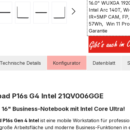
16.0" WUXGA 1920
Intel Arc 140T, Wi
IR+5MP CAM, FP, 
57Wh, Win 11 Pro
Garantie
Technische Details
Konfigurator
Datenblatt
S
pad P16s G4 Intel 21QV006GGE
 16" Business-Notebook mit Intel Core Ultra!
 P16s Gen 4 Intel
ist eine mobile Workstation für professi
ne große Arbeitsfläche und moderne Business-Funktionen in