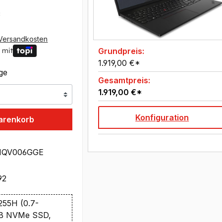
*
Versandkosten
Grundpreis:
 mit
1.919,00 €*
age
Gesamtpreis:
1.919,00 €*
Konfiguration
arenkorb
1QV006GGE
92
 255H (0.7-
TB NVMe SSD,