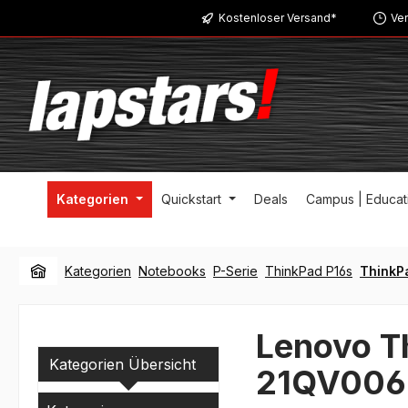
Kostenloser Versand*
Ver
m Hauptinhalt springen
Zur Suche springen
Zur Hauptnavigation springen
Kategorien
Quickstart
Deals
Campus | Educat
Kategorien
Notebooks
P-Serie
ThinkPad P16s
ThinkPa
Lenovo Th
Kategorien Übersicht
21QV00