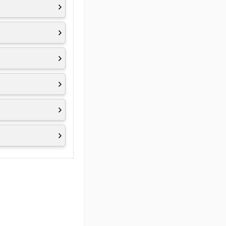
fügung. Damit
ür den
er-Button
, eine
IR-
nktionen sorgen
 4 Intel ist sinnvoll
f bis zu
96 GB
n. Dadurch lässt
eren
.