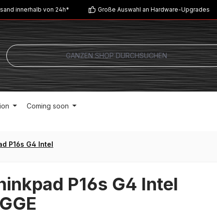
sand innerhalb von 24h*
Große Auswahl an Hardware-Upgrades
ion
Coming soon
d P16s G4 Intel
inkpad P16s G4 Intel
6GGE