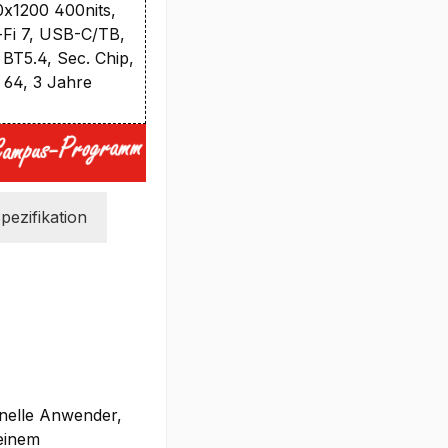
x1200 400nits,
-Fi 7, USB-C/TB,
BT5.4, Sec. Chip,
 64, 3 Jahre
pezifikation
onelle Anwender,
 einem