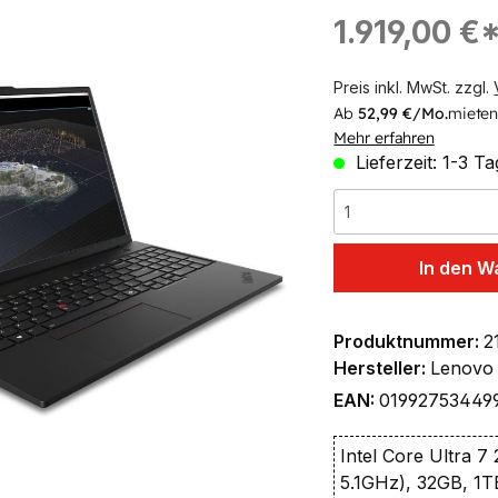
ingen
Regulärer Preis:
1.919,00 €
Preis inkl. MwSt. zzgl.
Ab
52,99 €/Mo.
mieten
Mehr erfahren
Lieferzeit: 1-3 T
In den W
Produktnummer:
2
Hersteller:
Lenovo
EAN:
01992753449
Intel Core Ultra 7
5.1GHz), 32GB, 1