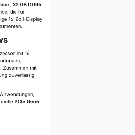
essor
,
32 GB DDR5
ce, die für
ige 16-Zoll-Display
kumenten.
ws
essor mit 16
endungen,
n. Zusammen mit
ung zuverlässig
le Anwendungen,
chnelle
PCIe Gen5