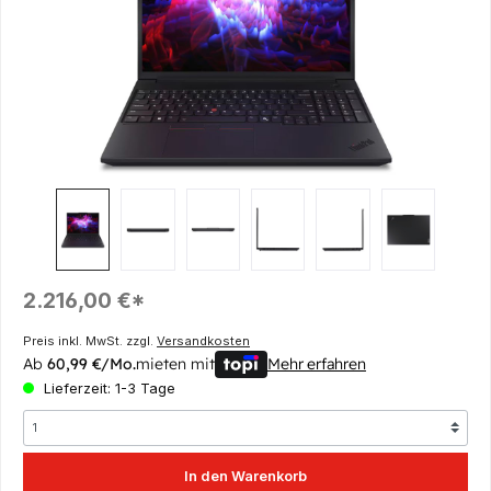
Regulärer Preis:
2.216,00 €*
Preis inkl. MwSt. zzgl.
Versandkosten
Ab
60,99 €/Mo.
mieten mit
Mehr erfahren
Lieferzeit: 1-3 Tage
In den Warenkorb