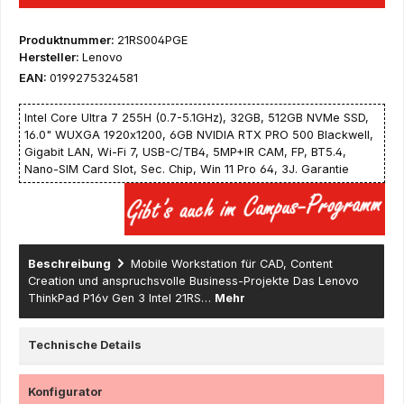
Produktnummer:
21RS004PGE
Hersteller:
Lenovo
EAN:
0199275324581
Intel Core Ultra 7 255H (0.7-5.1GHz), 32GB, 512GB NVMe SSD,
16.0" WUXGA 1920x1200, 6GB NVIDIA RTX PRO 500 Blackwell,
Gigabit LAN, Wi-Fi 7, USB-C/TB4, 5MP+IR CAM, FP, BT5.4,
Nano-SIM Card Slot, Sec. Chip, Win 11 Pro 64, 3J. Garantie
Beschreibung
Mobile Workstation für CAD, Content
Creation und anspruchsvolle Business-Projekte Das Lenovo
ThinkPad P16v Gen 3 Intel 21RS…
Mehr
Technische Details
Konfigurator