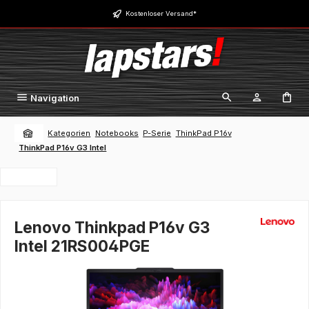
Zum Hauptinhalt springen
Kostenloser Versand*
Navigation
Kategorien
Notebooks
P-Serie
ThinkPad P16v
ThinkPad P16v G3 Intel
Lenovo Thinkpad P16v G3
Intel 21RS004PGE
Bildergalerie überspringen