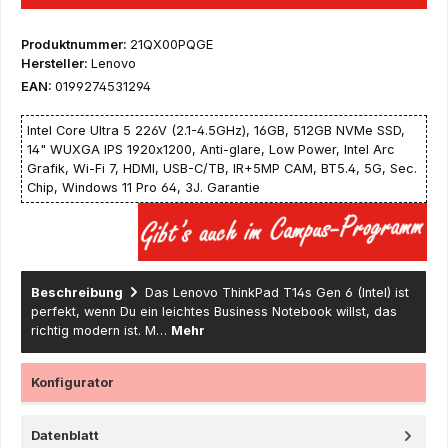
Produktnummer:
21QX00PQGE
Hersteller:
Lenovo
EAN:
0199274531294
Intel Core Ultra 5 226V (2.1-4.5GHz), 16GB, 512GB NVMe SSD,
14" WUXGA IPS 1920x1200, Anti-glare, Low Power, Intel Arc
Grafik, Wi-Fi 7, HDMI, USB-C/TB, IR+5MP CAM, BT5.4, 5G, Sec.
Chip, Windows 11 Pro 64, 3J. Garantie
Beschreibung
Das Lenovo ThinkPad T14s Gen 6 (Intel) ist
perfekt, wenn Du ein leichtes Business Notebook willst, das
richtig modern ist. M…
Mehr
Konfigurator
Datenblatt