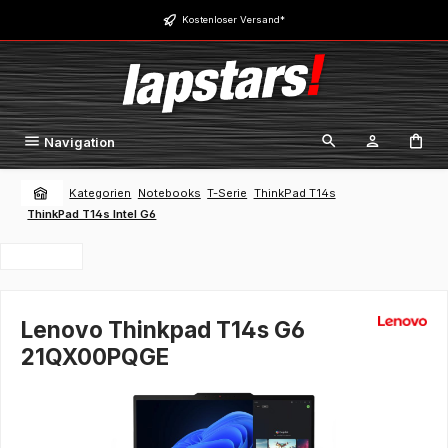
Zum Hauptinhalt springen
Kostenloser Versand*
Navigation
Kategorien
Notebooks
T-Serie
ThinkPad T14s
ThinkPad T14s Intel G6
Lenovo Thinkpad T14s G6
21QX00PQGE
Bildergalerie überspringen