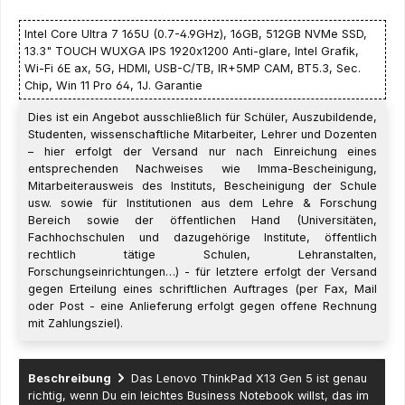
Intel Core Ultra 7 165U (0.7-4.9GHz), 16GB, 512GB NVMe SSD,
13.3" TOUCH WUXGA IPS 1920x1200 Anti-glare, Intel Grafik,
Wi-Fi 6E ax, 5G, HDMI, USB-C/TB, IR+5MP CAM, BT5.3, Sec.
Chip, Win 11 Pro 64, 1J. Garantie
Dies ist ein Angebot ausschließlich für Schüler, Auszubildende,
Studenten, wissenschaftliche Mitarbeiter, Lehrer und Dozenten
– hier erfolgt der Versand nur nach Einreichung eines
entsprechenden Nachweises wie Imma-Bescheinigung,
Mitarbeiterausweis des Instituts, Bescheinigung der Schule
usw. sowie für Institutionen aus dem Lehre & Forschung
Bereich sowie der öffentlichen Hand (Universitäten,
Fachhochschulen und dazugehörige Institute, öffentlich
rechtlich tätige Schulen, Lehranstalten,
Forschungseinrichtungen…) - für letztere erfolgt der Versand
gegen Erteilung eines schriftlichen Auftrages (per Fax, Mail
oder Post - eine Anlieferung erfolgt gegen offene Rechnung
mit Zahlungsziel).
Beschreibung
Das Lenovo ThinkPad X13 Gen 5 ist genau
richtig, wenn Du ein leichtes Business Notebook willst, das im