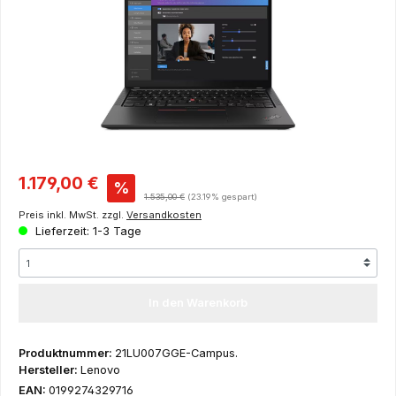
Verkaufspreis:
1.179,00 €
%
Regulärer Preis:
1.535,00 €
(23.19% gespart)
Preis inkl. MwSt. zzgl.
Versandkosten
Lieferzeit: 1-3 Tage
In den Warenkorb
Produktnummer:
21LU007GGE-Campus.
Hersteller:
Lenovo
EAN:
0199274329716