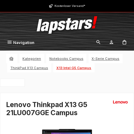
Zum Hauptinhalt springen
Kostenloser Versand*
Navigation
Kategorien
Notebooks Campus
X-Serie Campus
ThinkPad X13 Campus
X13 Intel G5 Campus
Lenovo Thinkpad X13 G5
21LU007GGE Campus
Bildergalerie überspringen