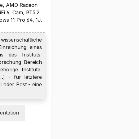
are, AMD Radeon
Fi 6, Cam, BT5.2,
ws 11 Pro 64, 1J.
wissenschaftliche
inreichung eines
s des Instituts,
orschung Bereich
örige Institute,
…) - für letztere
l oder Post - eine
ntation