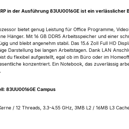
P in der Ausführung 83UU0016GE ist ein verlässlicher B
.
essor bietet genug Leistung für Office Programme, Vide
ohne Hänger. Mit 16 GB DDR5 Arbeitsspeicher und einer sc
gig und bleibt angenehm stabil. Das 15.6 Zoll Full HD Displa
uhige Darstellung bei langen Arbeitstagen. Dank LAN Ansc
st du flexibel aufgestellt, egal ob im Büro oder im Homeoffi
sentliche konzentriert. Ein Notebook, das zuverlässig arbe
.
ll: 83UU0016GE Campus
erne / 12 Threads, 3.3-4.55 GHz, 3MB L2 / 16MB L3 Cach