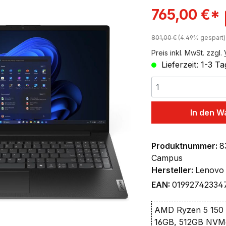
ingen
Verkaufspreis:
765,00 €*
Regulärer Preis:
801,00 €
(4.49% gespart)
Preis inkl. MwSt. zzgl.
Lieferzeit: 1-3 T
In den W
Produktnummer:
8
Campus
Hersteller:
Lenovo
EAN:
01992742334
AMD Ryzen 5 150 
16GB, 512GB NVM