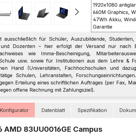
1920x1080 antigl
660M Graphics, Wi
47Wh Akku, Windo
Garantie
t ausschließlich für Schüler, Auszubildende, Studenten, 
r und Dozenten – hier erfolgt der Versand nur nach E
chweises wie Imma-Bescheinigung, Mitarbeiterauswei
Schule usw. sowie für Institutionen aus dem Lehre & F
chen Hand (Universitäten, Fachhochschulen und dazugeh
h tätige Schulen, Lehranstalten, Forschungseinrichtungen
gegen Erteilung eines schriftlichen Auftrages (per Fax, Mai
gegen offene Rechnung mit Zahlungsziel).
Konfigurator
Datenblatt
Spezifikation
Dokume
G6 AMD 83UU0016GE Campus