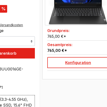
%
Versandkosten
age
Grundpreis:
765,00 €*
Gesamtpreis:
765,00 €*
arenkorb
Konfiguration
3UU0016GE-
71
(3.3-4.55 GHz),
e SSD, 15.6" FHD