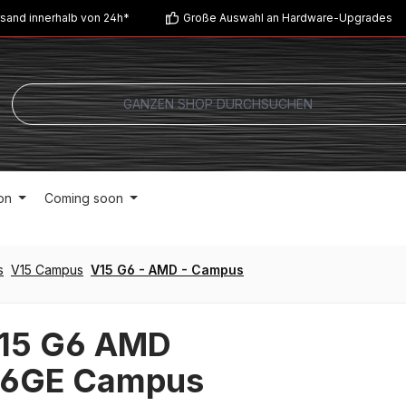
sand innerhalb von 24h*
Große Auswahl an Hardware-Upgrades
on
Coming soon
s
V15 Campus
V15 G6 - AMD - Campus
V15 G6 AMD
6GE Campus