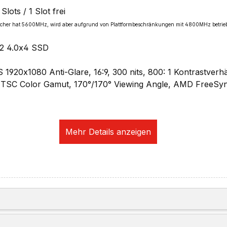
ots / 1 Slot frei
speicher hat 5600MHz, wird aber aufgrund von Plattformbeschränkungen mit 4800MHz betrie
2 4.0x4 SSD
S 1920x1080 Anti-Glare, 16:9, 300 nits, 800: 1 Kontrastverh
NTSC Color Gamut, 170°/170° Viewing Angle, AMD FreeSy
on 660M Graphics
ng:
s zu 4096x2160@30Hz
is zu 4096x2160@60Hz
isplays ( 2 extern )
erk (optional per USB)
tion:
 RJ-45, supports Wake-on-LAN