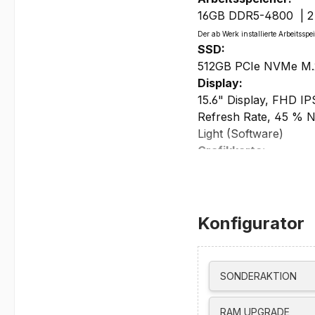
16GB DDR5-4800 | 2 Sl
Der ab Werk installierte Arbeits
SSD:
512GB PCIe NVMe M.
Display:
15.6" Display, FHD IP
Refresh Rate, 45 % 
Light (Software)
Grafikkarte:
Integrated AMD Rade
max. externe Auflösu
HDMI unterstützt bi
USB-C unterstützt b
Konfigurator
unterstützt bis zu 3 D
Laufwerke:
kein optisches Laufw
SONDERAKTION
Netzwerk/Kommunika
Gigabit Ethernet, 1x
RAM UPGRADE