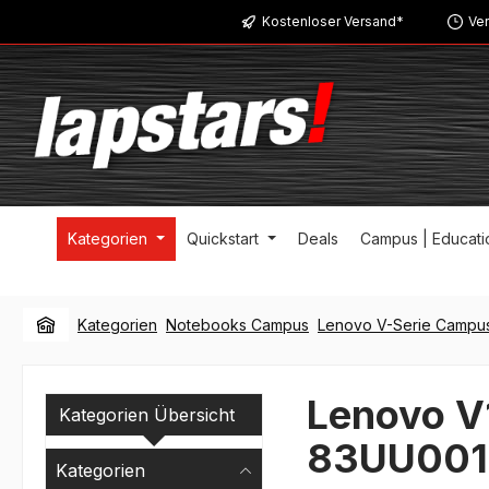
Kostenloser Versand*
Ver
m Hauptinhalt springen
Zur Suche springen
Zur Hauptnavigation springen
Kategorien
Quickstart
Deals
Campus | Educati
Kategorien
Notebooks Campus
Lenovo V-Serie Campu
Lenovo 
Kategorien Übersicht
83UU001
Kategorien