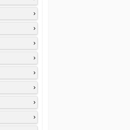
.2
zwassergeschützt
Array-Mikrofon mit