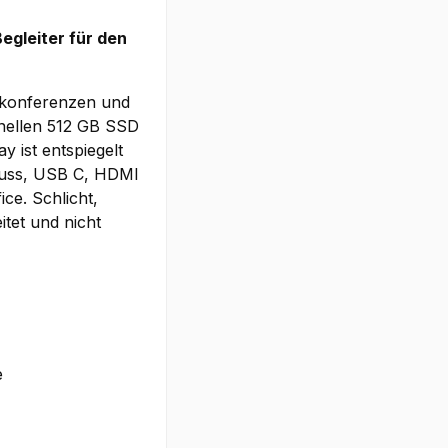
egleiter für den
okonferenzen und
hnellen 512 GB SSD
y ist entspiegelt
hluss, USB C, HDMI
ce. Schlicht,
itet und nicht
e