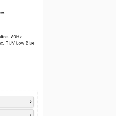
ben.
ältnis, 60Hz
nc, TÜV Low Blue