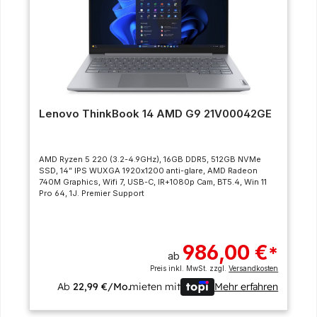
Lenovo ThinkBook 14 AMD G9 21V00042GE
AMD Ryzen 5 220 (3.2-4.9GHz), 16GB DDR5, 512GB NVMe
SSD, 14” IPS WUXGA 1920x1200 anti-glare, AMD Radeon
740M Graphics, Wifi 7, USB-C, IR+1080p Cam, BT5.4, Win 11
Pro 64, 1J. Premier Support
986,00 €
*
ab
Preis inkl. MwSt. zzgl.
Versandkosten
Ab
22,99 €/Mo.
mieten mit
Mehr erfahren