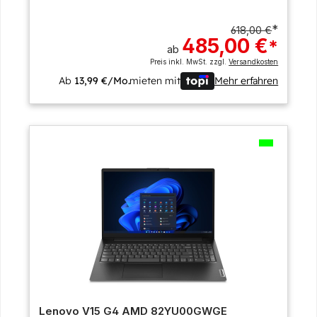
*
618,00 €
485,00 €
*
ab
Preis inkl. MwSt. zzgl.
Versandkosten
Ab
13,99 €/Mo.
mieten mit
Mehr erfahren
Lenovo V15 G4 AMD 82YU00GWGE