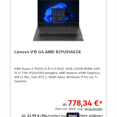
Lenovo V15 G4 AMD 82YU01AEGE
AMD Ryzen 5 7520U (2.8-4.3 GHz), 16GB, 512GB NVMe SSD,
15.6" FHD 1920x1080 antiglare, AMD Radeon 610M Graphics,
WiFi 6 11ac, Cam, BT5.2, 38Wh Akku, Windows 11 Pro 64, 1J.
Garantie
778,34 €
*
ab
Preis inkl. MwSt. zzgl.
Versandkosten
Ab
21,99 €/Mo.
mieten mit
Mehr erfahren