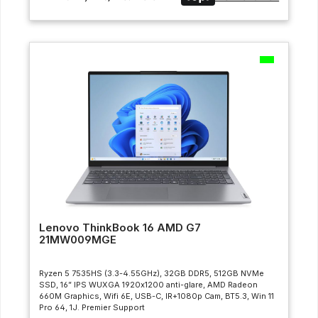
Lenovo ThinkBook 16 AMD G7
21MW009MGE
Ryzen 5 7535HS (3.3-4.55GHz), 32GB DDR5, 512GB NVMe
SSD, 16” IPS WUXGA 1920x1200 anti-glare, AMD Radeon
660M Graphics, Wifi 6E, USB-C, IR+1080p Cam, BT5.3, Win 11
Pro 64, 1J. Premier Support