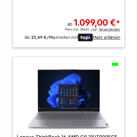
1.099,00 €
*
ab
Preis inkl. MwSt. zzgl.
Versandkosten
Ab
25,49 €/Mo.
mieten mit
Mehr erfahren
Lenovo ThinkBook 16 AMD G9 21UT000FGE