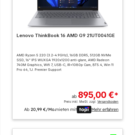
Lenovo ThinkBook 16 AMD G9 21UT0041GE
AMD Ryzen 5 220 (3.2-4.9GHz), 16GB DDR5, 512GB NVMe
SSD, 16” IPS WUXGA 1920x1200 anti-glare, AMD Radeon
740M Graphics, Wifi 7, USB-C, IR+1080p Cam, BT5.4, Win 11
Pro 64, 1J. Premier Support
895,00 €
*
ab
Preis inkl. MwSt. zzgl.
Versandkosten
Ab
20,99 €/Mo.
mieten mit
Mehr erfahren