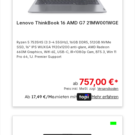
Lenovo ThinkBook 16 AMD G7 21MW001WGE
Ryzen 5 7535HS (3.3-4.55GHz), 16GB DDR5, 512GB NVMe
SSD, 16” IPS WUXGA 1920x1200 anti-glare, AMD Radeon
660M Graphics, Wifi 6E, USB-C, IR+1080p Cam, BT5.3, Win 11
Pro 64, 1J. Premier Support
757,00 €
*
ab
Preis inkl. MwSt. zzgl.
Versandkosten
Ab
17,49 €/Mo.
mieten mit
Mehr erfahren