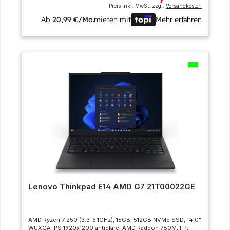
Preis inkl. MwSt. zzgl.
Versandkosten
Ab
20,99 €/Mo.
mieten mit
Mehr erfahren
Lenovo Thinkpad E14 AMD G7 21T00022GE
AMD Ryzen 7 250 (3.3-5.1GHz), 16GB, 512GB NVMe SSD, 14,0"
WUXGA IPS 1920x1200 antiglare, AMD Radeon 780M, FP,