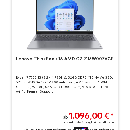
Lenovo ThinkBook 16 AMD G7 21MW007VGE
Ryzen 7 7735HS (3.2 - 4.75GHz), 32GB DDR5, 1TB NVMe SSD,
16” IPS WUXGA 1920x1200 anti-glare, AMD Radeon 680M
Graphics, Wifi 6E, USB-C, IR+1080p Cam, BT5.3, Win 11 Pro
64, 1J. Premier Support
1.096,00 €
*
ab
Preis inkl. MwSt. zzgl.
Versandkosten
Ab
25,49 €/Mo.
mieten mit
Mehr erfahren