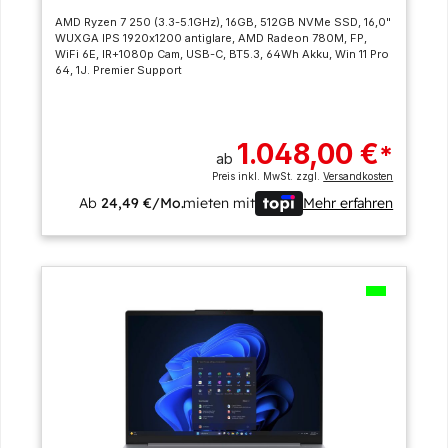
AMD Ryzen 7 250 (3.3-5.1GHz), 16GB, 512GB NVMe SSD, 16,0"
WUXGA IPS 1920x1200 antiglare, AMD Radeon 780M, FP,
WiFi 6E, IR+1080p Cam, USB-C, BT5.3, 64Wh Akku, Win 11 Pro
64, 1J. Premier Support
1.048,00 €
*
ab
Preis inkl. MwSt. zzgl.
Versandkosten
Ab
24,49 €/Mo.
mieten mit
Mehr erfahren