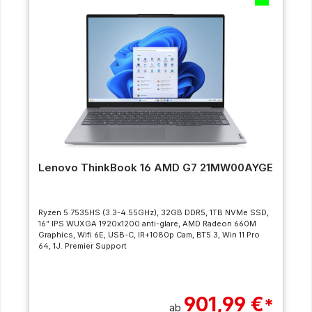
Lenovo ThinkBook 16 AMD G7 21MW00AYGE
Ryzen 5 7535HS (3.3-4.55GHz), 32GB DDR5, 1TB NVMe SSD,
16” IPS WUXGA 1920x1200 anti-glare, AMD Radeon 660M
Graphics, Wifi 6E, USB-C, IR+1080p Cam, BT5.3, Win 11 Pro
64, 1J. Premier Support
901,99 €
*
ab