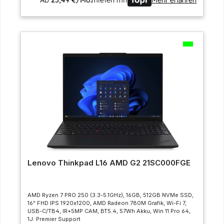
Lenovo Thinkpad L16 AMD G2 21SC000FGE
AMD Ryzen 7 PRO 250 (3.3-5.1GHz), 16GB, 512GB NVMe SSD,
16" FHD IPS 1920x1200, AMD Radeon 780M Grafik, Wi-Fi 7,
USB-C/TB4, IR+5MP CAM, BT5.4, 57Wh Akku, Win 11 Pro 64,
1J. Premier Support