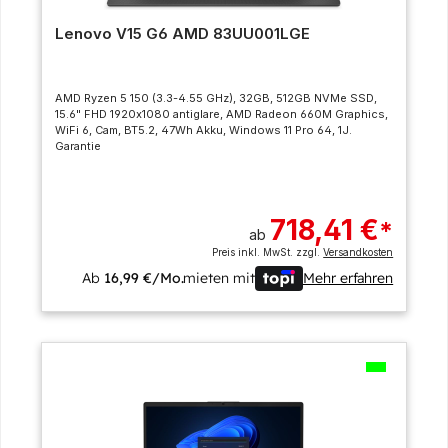
Lenovo V15 G6 AMD 83UU001LGE
AMD Ryzen 5 150 (3.3-4.55 GHz), 32GB, 512GB NVMe SSD,
15.6" FHD 1920x1080 antiglare, AMD Radeon 660M Graphics,
WiFi 6, Cam, BT5.2, 47Wh Akku, Windows 11 Pro 64, 1J.
Garantie
718,41 €
*
ab
Preis inkl. MwSt. zzgl.
Versandkosten
Ab
16,99 €/Mo.
mieten mit
Mehr erfahren