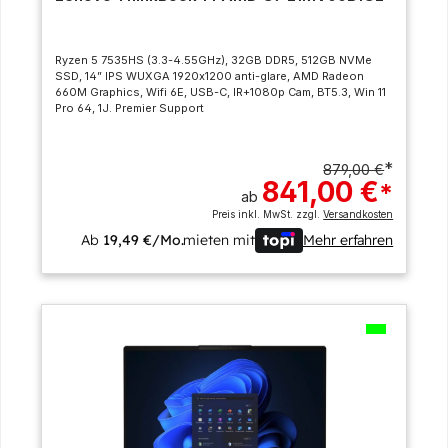
Ryzen 5 7535HS (3.3-4.55GHz), 32GB DDR5, 512GB NVMe
SSD, 14” IPS WUXGA 1920x1200 anti-glare, AMD Radeon
660M Graphics, Wifi 6E, USB-C, IR+1080p Cam, BT5.3, Win 11
Pro 64, 1J. Premier Support
*
879,00 €
841,00 €
*
ab
Preis inkl. MwSt. zzgl.
Versandkosten
Ab
19,49 €/Mo.
mieten mit
Mehr erfahren