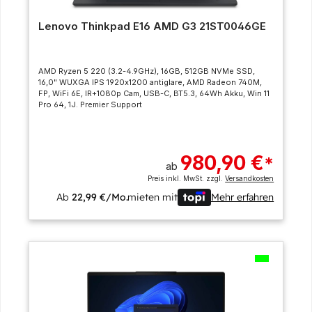
Lenovo Thinkpad E16 AMD G3 21ST0046GE
AMD Ryzen 5 220 (3.2-4.9GHz), 16GB, 512GB NVMe SSD,
16,0" WUXGA IPS 1920x1200 antiglare, AMD Radeon 740M,
FP, WiFi 6E, IR+1080p Cam, USB-C, BT5.3, 64Wh Akku, Win 11
Pro 64, 1J. Premier Support
980,90 €
*
ab
Preis inkl. MwSt. zzgl.
Versandkosten
Ab
22,99 €/Mo.
mieten mit
Mehr erfahren