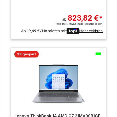
823,82 €
*
ab
Preis inkl. MwSt. zzgl.
Versandkosten
Ab
19,49 €/Mo.
mieten mit
Mehr erfahren
38 gespart
Lenovo ThinkBook 14 AMD G7 21MV00B1GE