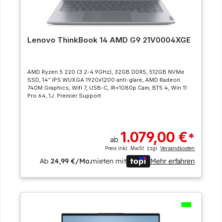
Lenovo ThinkBook 14 AMD G9 21V0004XGE
AMD Ryzen 5 220 (3.2-4.9GHz), 32GB DDR5, 512GB NVMe
SSD, 14” IPS WUXGA 1920x1200 anti-glare, AMD Radeon
740M Graphics, Wifi 7, USB-C, IR+1080p Cam, BT5.4, Win 11
Pro 64, 1J. Premier Support
1.079,00 €
*
ab
Preis inkl. MwSt. zzgl.
Versandkosten
Ab
24,99 €/Mo.
mieten mit
Mehr erfahren