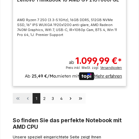
AMD Ryzen 7 250 (3.3-5.1GHz), 16GB DDR5, 512GB NVMe
SSD, 16” IPS WUXGA 1920x1200 anti-glare, AMD Radeon
740M Graphics, Wifi 7, USB-C, IR+1080p Cam, BT5.4, Win 11
Pro 64, 1J. Premier Support
1.099,99 €
*
ab
Preis inkl. MwSt. zzgl.
Versandkosten
Ab
25,49 €/Mo.
mieten mit
Mehr erfahren
Seite
Seite
Seite
Seite
1
2
3
4
So finden Sie das perfekte Notebook mit
AMD CPU
Unsere speziell eingerichtete Seite zeigt Ihnen