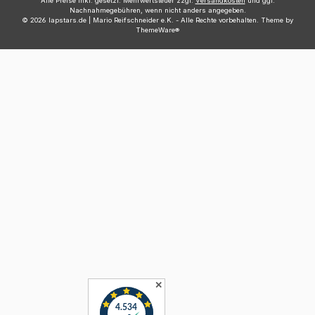
Alle Preise inkl. gesetzl. Mehrwertsteuer zzgl.
Versandkosten
und ggf.
Nachnahmegebühren, wenn nicht anders angegeben.
© 2026 lapstars.de | Mario Reifschneider e.K. - Alle Rechte vorbehalten. Theme by
ThemeWare®
✕