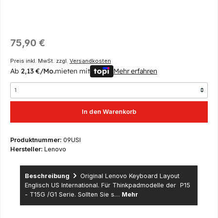
Regulärer Preis:
75,90 €
Preis inkl. MwSt. zzgl.
Versandkosten
Ab
2,13 €/Mo.
mieten mit
Mehr erfahren
In den Warenkorb
Produktnummer:
09USI
Hersteller:
Lenovo
Beschreibung
Original Lenovo Keyboard Layout
Englisch US International. Für Thinkpadmodelle der P15
- T15G /G1 Serie. Sollten Sie s…
Mehr