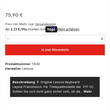
Regulärer Preis:
75,90 €
Preis inkl. MwSt. zzgl.
Versandkosten
Ab
2,13 €/Mo.
mieten mit
Mehr erfahren
In den Warenkorb
Produktnummer:
13USI
Hersteller:
Lenovo
Beschreibung
Original Lenovo Keyboard
Layout Französisch. Für Thinkpadmodelle der P17 G1.
Sollten Sie sich nicht ganz sicher sein, ob da…
Mehr