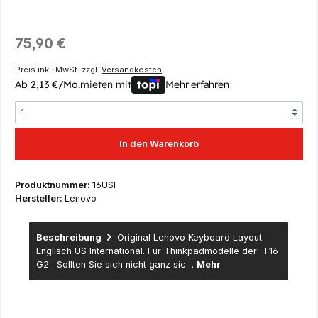
Regulärer Preis:
75,90 €
Preis inkl. MwSt. zzgl.
Versandkosten
Ab
2,13 €/Mo.
mieten mit
Mehr erfahren
In den Warenkorb
Produktnummer:
16USI
Hersteller:
Lenovo
Beschreibung
Original Lenovo Keyboard Layout
Englisch US International. Für Thinkpadmodelle der T16
G2 . Sollten Sie sich nicht ganz sic…
Mehr