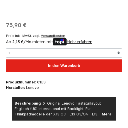
Regulärer Preis:
75,90 €
Preis inkl. MwSt. zzgl.
Versandkosten
Ab
2,13 €/Mo.
mieten mit
Mehr erfahren
In den Warenkorb
Produktnummer:
01USI
Hersteller:
Lenovo
Beschreibung
Original Lenovo Tastaturlayout
Englisch (US) International mit Backlight. Für
Thinkpadmodelle der X13 G3 - L13 G3/G4 - L13…
Mehr