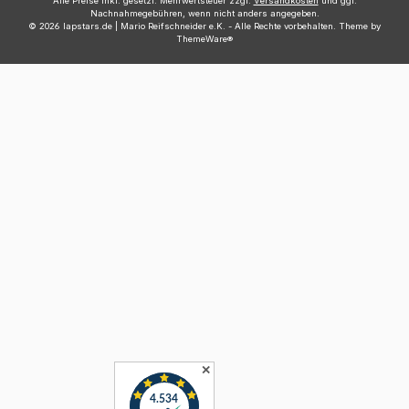
Alle Preise inkl. gesetzl. Mehrwertsteuer zzgl.
Versandkosten
und ggf.
Nachnahmegebühren, wenn nicht anders angegeben.
© 2026 lapstars.de | Mario Reifschneider e.K. - Alle Rechte vorbehalten. Theme by
ThemeWare®
✕