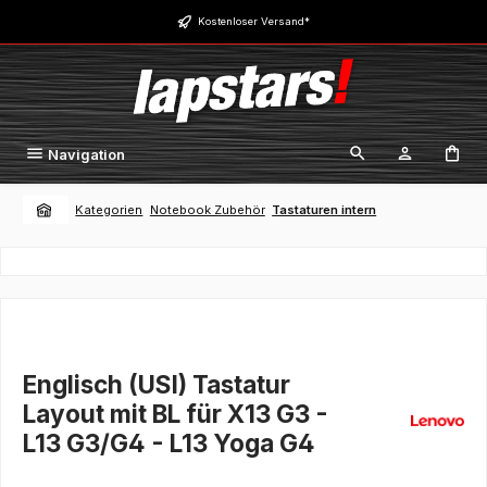
Zum Hauptinhalt springen
Kostenloser Versand*
Navigation
Kategorien
Notebook Zubehör
Tastaturen intern
Englisch (USI) Tastatur
Layout mit BL für X13 G3 -
L13 G3/G4 - L13 Yoga G4