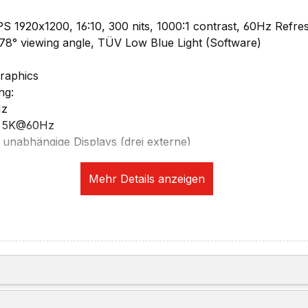
S 1920x1200, 16:10, 300 nits, 1000:1 contrast, 60Hz Refr
8° viewing angle, TÜV Low Blue Light (Software)
raphics
ng:
Hz
u 5K@60Hz
r unabhängige Displays (drei externe)
erk (optional per USB)
tion:
R Hybrid Camera mit Privacy Shutter, fixed focus
x2 Wi-Fi WLAN
 RJ-45, supports Wake-on-LAN
plätze:
ouch-Style im Power Button
 / USB 3.2 Gen 1), Always On