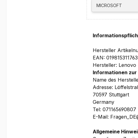
MICROSOFT
Bilder und technische
Informationspflic
Hersteller Artik
EAN: 019815311763
Hersteller: Lenovo
Informationen zur
Name des Herstell
Adresse: Löffelstr
70597 Stuttgart
Germany
Tel: 071165690807
E-Mail: Fragen_D
Allgemeine Hinwei