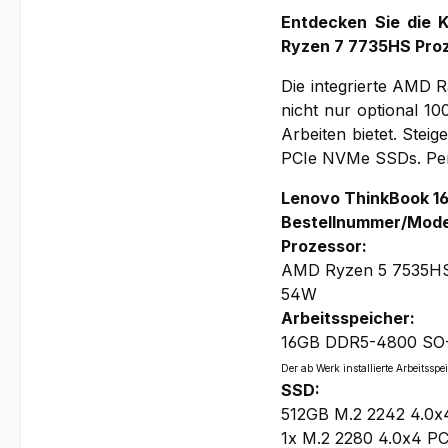
Entdecken Sie die 
Ryzen 7 7735HS Proze
Die integrierte AMD R
nicht nur optional 
Arbeiten bietet. Stei
PCIe NVMe SSDs. Perf
Lenovo ThinkBook 1
Bestellnummer/Mod
Prozessor:
AMD Ryzen 5 7535HS,
54W
Arbeitsspeicher:
16GB DDR5-4800 SO-DI
Der ab Werk installierte Arbeits
SSD:
512GB M.2 2242 4.0
1x M.2 2280 4.0x4 PC