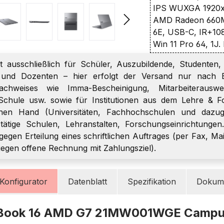
IPS WUXGA 1920x1
AMD Radeon 660M 
6E, USB-C, IR+10
Win 11 Pro 64, 1J
t ausschließlich für Schüler, Auszubildende, Studenten, 
r und Dozenten – hier erfolgt der Versand nur nach E
chweises wie Imma-Bescheinigung, Mitarbeiterauswei
Schule usw. sowie für Institutionen aus dem Lehre & F
chen Hand (Universitäten, Fachhochschulen und dazugeh
h tätige Schulen, Lehranstalten, Forschungseinrichtungen
gegen Erteilung eines schriftlichen Auftrages (per Fax, Mai
gegen offene Rechnung mit Zahlungsziel).
Konfigurator
Datenblatt
Spezifikation
Dokume
kBook 16 AMD G7 21MW001WGE Camp