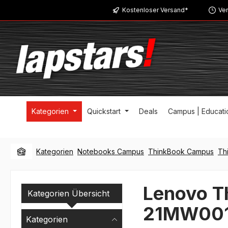
Kostenloser Versand*
Ver
m Hauptinhalt springen
Zur Suche springen
Zur Hauptnavigation springen
Kategorien
Quickstart
Deals
Campus | Educati
Kategorien
Notebooks Campus
ThinkBook Campus
Th
Lenovo T
Kategorien Übersicht
21MW00
Kategorien