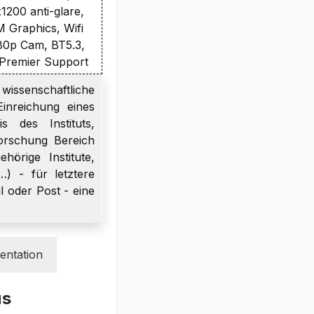
200 anti-glare,
Graphics, Wifi
80p Cam, BT5.3,
. Premier Support
wissenschaftliche
inreichung eines
s des Instituts,
orschung Bereich
örige Institute,
…) - für letztere
l oder Post - eine
ntation
us