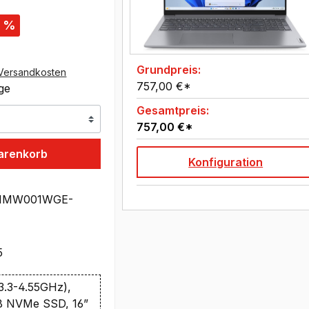
%
Grundpreis:
Versandkosten
757,00 €*
age
Gesamtpreis:
757,00 €*
arenkorb
Konfiguration
1MW001WGE-
5
3.3-4.55GHz),
B NVMe SSD, 16”