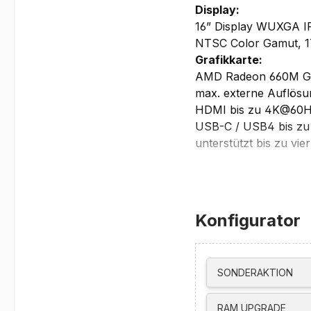
Display:
16” Display WUXGA IP
NTSC Color Gamut, 17
Grafikkarte:
AMD Radeon 660M G
max. externe Auflösu
HDMI bis zu 4K@60
USB-C / USB4 bis z
unterstützt bis zu vie
Laufwerke:
kein optisches Laufw
Netzwerk/Kommunika
integrierte 1080p + I
Konfigurator
Wi-Fi 6E, 802.11ax 2
Bluetooth 5.3
Gigabit Ethernet, 1x
SONDERAKTION
Schnittstellen/Steck
Fingerprint Reader T
RAM UPGRADE
2x USB-A (USB 5Gbps