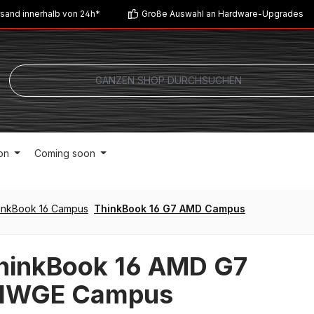
sand innerhalb von 24h*
Große Auswahl an Hardware-Upgrades
on
Coming soon
inkBook 16 Campus
ThinkBook 16 G7 AMD Campus
hinkBook 16 AMD G7
1WGE Campus