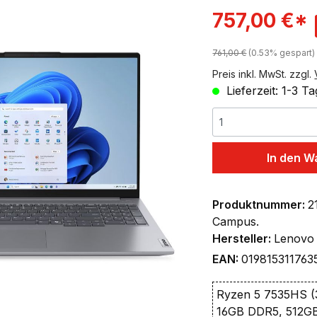
ingen
Verkaufspreis:
757,00 €*
Regulärer Preis:
761,00 €
(0.53% gespart)
Preis inkl. MwSt. zzgl.
Lieferzeit: 1-3 T
In den W
Produktnummer:
2
Campus.
Hersteller:
Lenovo
EAN:
019815311763
Ryzen 5 7535HS (
16GB DDR5, 512G