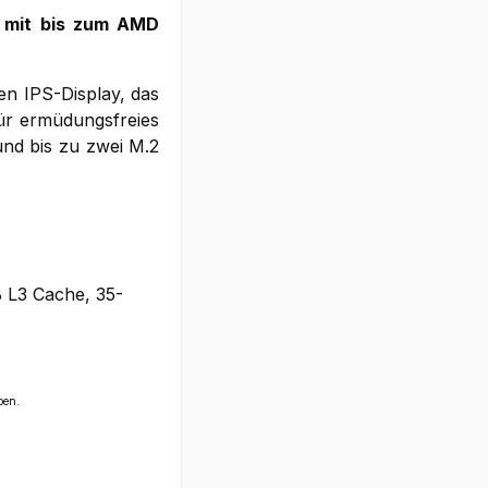
t mit bis zum AMD
ßen IPS-Display, das
ür ermüdungsfreies
und bis zu zwei M.2
 L3 Cache, 35-
ben.