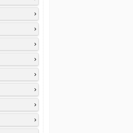
TouchPad
imedia FN Tasten
-Microphone array