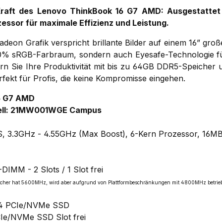
Kraft des Lenovo ThinkBook 16 G7 AMD: Ausgestatte
ssor für maximale Effizienz und Leistung.
adeon Grafik verspricht brillante Bilder auf einem 16” gro
100% sRGB-Farbraum, sondern auch Eyesafe-Technologie f
gern Sie Ihre Produktivität mit bis zu 64GB DDR5-Speicher 
ekt für Profis, die keine Kompromisse eingehen.
6 G7 AMD
ell: 21MW001WGE Campus
 3.3GHz - 4.55GHz (Max Boost), 6-Kern Prozessor, 16MB
MM - 2 Slots / 1 Slot frei
speicher hat 5600MHz, wird aber aufgrund von Plattformbeschränkungen mit 4800MHz betrie
x4 PCIe/NVMe SSD
Ie/NVMe SSD Slot frei