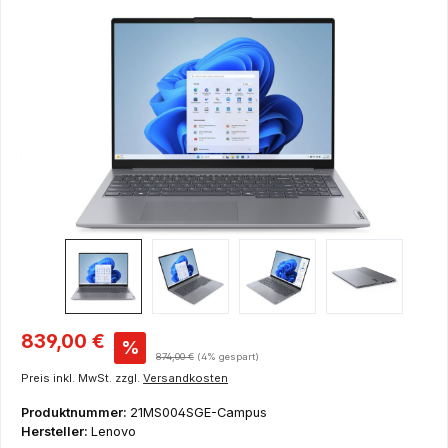
Bildergalerie überspringen
Verkaufspreis:
839,00 €
%
Regulärer Preis:
874,00 €
(4% gespart)
Preis inkl. MwSt. zzgl.
Versandkosten
Produktnummer:
21MS004SGE-Campus
Hersteller:
Lenovo