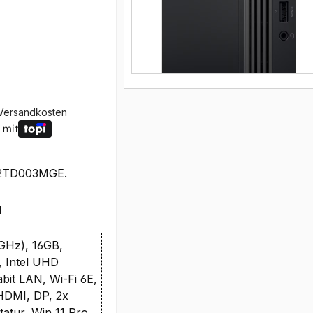
Versandkosten
 mit
2TD003MGE.
1
9GHz), 16GB,
 Intel UHD
bit LAN, Wi-Fi 6E,
 HDMI, DP, 2x
atur, Win 11 Pro