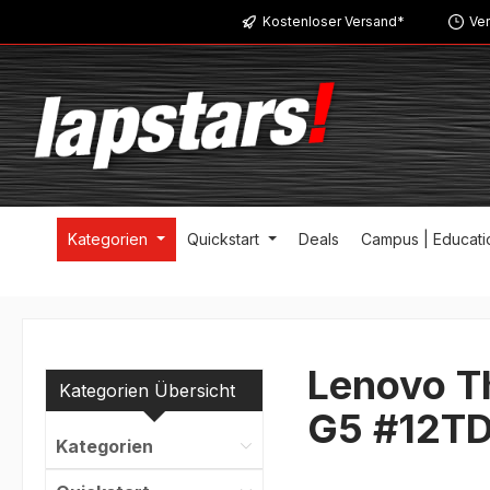
Kostenloser Versand*
Ver
m Hauptinhalt springen
Zur Suche springen
Zur Hauptnavigation springen
Kategorien
Quickstart
Deals
Campus | Educati
Lenovo T
Kategorien Übersicht
G5 #12T
Kategorien