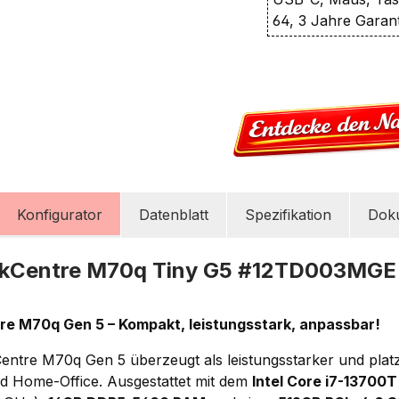
64, 3 Jahre Garan
Konfigurator
Datenblatt
Spezifikation
Dok
nkCentre M70q Tiny G5 #12TD003MGE
e M70q Gen 5 – Kompakt, leistungsstark, anpassbar!
ntre M70q Gen 5 überzeugt als leistungsstarker und plat
d Home-Office. Ausgestattet mit dem
Intel Core i7-13700T