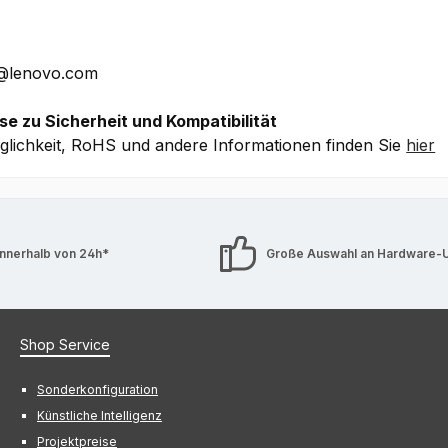
port (beinhaltet u.a. priorisierten Vor Ort Service)
che Details ohne Gewähr.
E@lenovo.com
se zu Sicherheit und Kompatibilität
lichkeit, RoHS und andere Informationen finden Sie
hier
innerhalb von 24h*
Große Auswahl an Hardware-
Shop Service
Sonderkonfiguration
Künstliche Intelligenz
Projektpreise