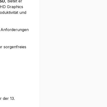
SSD
, bietet er
 UHD Graphics
oduktivität und
n Anforderungen
r sorgenfreies
r der 13.