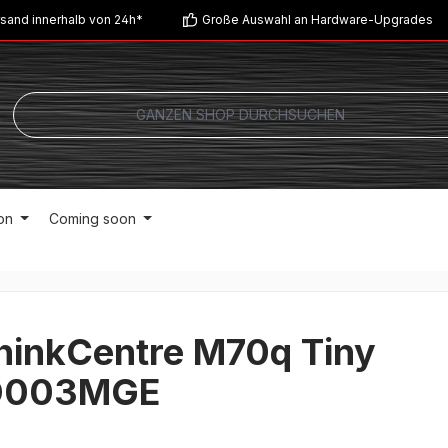
sand innerhalb von 24h*
Große Auswahl an Hardware-Upgrades
on
Coming soon
hinkCentre M70q Tiny
D003MGE