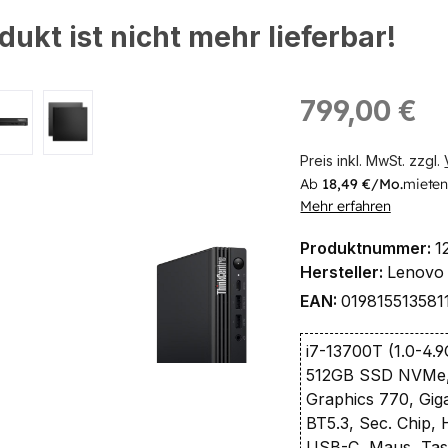
dukt ist nicht mehr lieferbar!
ingen
Regulärer Preis:
799,00 €
Preis inkl. MwSt. zzgl.
Ab
18,49 €/Mo.
mieten
Mehr erfahren
Produktnummer:
1
Hersteller:
Lenovo
EAN:
019815513581
i7-13700T (1.0-4.
512GB SSD NVMe,
Graphics 770, Giga
BT5.3, Sec. Chip,
USB-C, Maus, Tast