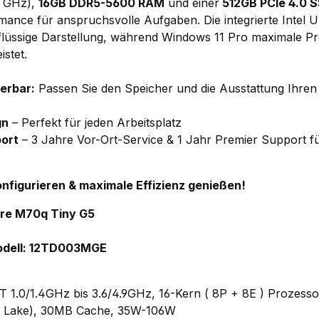
9 GHz),
16GB DDR5-5600 RAM
und einer
512GB PCIe 4.0 
rmance für anspruchsvolle Aufgaben. Die integrierte Intel
 flüssige Darstellung, während Windows 11 Pro maximale Pr
istet.
ierbar:
Passen Sie den Speicher und die Ausstattung Ihre
gn
– Perfekt für jeden Arbeitsplatz
port
– 3 Jahre Vor-Ort-Service & 1 Jahr Premier Support fü
konfigurieren & maximale Effizienz genießen!
re M70q Tiny G5
odell: 12TD003MGE
0T 1.0/1.4GHz bis 3.6/4.9GHz, 16-Kern ( 8P + 8E ) Prozesso
r Lake), 30MB Cache, 35W-106W