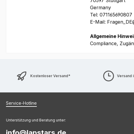
70597 Stuttgart
1 Jahr Premier Sup
Germany
Tel: 071165690807
Bilder und technis
E-Mail: Fragen_D
Allgemeine Hinwei
Compliance, Zugäng
Kostenloser Versand*
Versand 
Service-Hotline
Unterstützung und Beratung unter:
info@lapstars.de