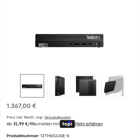
Bildergalerie überspringen
Regulärer Preis:
1.367,00 €
Preis inkl. MwSt. zzgl.
Versandkosten
Ab
31,99 €/Mo.
mieten mit
Mehr erfahren
Produktnummer:
12TH002JGE-X