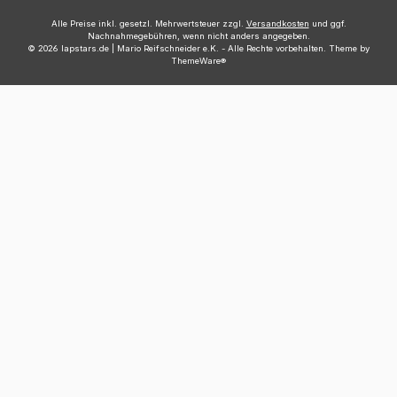
Alle Preise inkl. gesetzl. Mehrwertsteuer zzgl.
Versandkosten
und ggf.
Nachnahmegebühren, wenn nicht anders angegeben.
© 2026 lapstars.de | Mario Reifschneider e.K. - Alle Rechte vorbehalten. Theme by
ThemeWare®