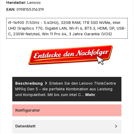
Hersteller:
Lenovo
EAN:
0198155316319
i9-14900 (1.5GHz - 5.4GHz), 32GB RAM, 1TB SSD NVMe, Intel
UHD Graphics 770, Gigabit LAN, Wi-Fi 6, BT5.3, HDMI, DP, USB-
C, 230W-Netzteil, Win 11 Pro 64, 3 Jahre Garantie (VOS)
Beschreibung
Erleben Sie den Lenovo ThinkCentre
M90q Gen 5 – die perfekte Kombination aus Leistung
und Kompaktheit. Mit bis zum Intel C…
Mehr
Konfigurator
Datenblatt