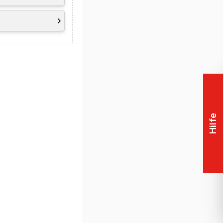
ing-In Support
,
Hilfe