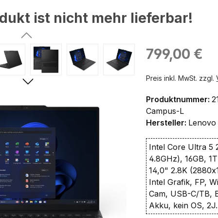
dukt ist nicht mehr lieferbar!
ingen
Regulärer Preis:
799,00 €
Preis inkl. MwSt. zzgl.
Produktnummer:
2
Campus-L
Hersteller:
Lenovo
Intel Core Ultra 5
4.8GHz), 16GB, 
14,0" 2.8K (2880x1
Intel Grafik, FP, 
Cam, USB-C/TB, 
Akku, kein OS, 2J.