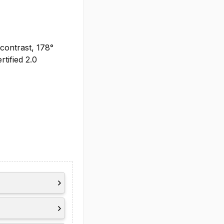
contrast, 178°
tified 2.0
ral noise
-on-LAN