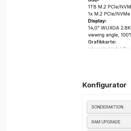
1TB M.2 PCIe/NVM
1x M.2 PCIe/NVMe 
Display:
14,0” WUXGA 2.8K (2
viewing angle, 100
Grafikkarte:
integrated Intel Gr
max. externe Auflö
HDMI bis zu 4096
USB-C bis zu 512
Thunderbolt bis z
Konfigurator
unterstützt bis zu 
Netzwerk/Kommun
integrierte FHD 108
reduction
SONDERAKTION
Intel Wi-Fi 6E AX21
Bluetooth 5.3
RAM UPGRADE
Gigabit Ethernet, 