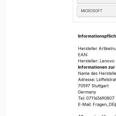
Garantie:
MICROSOFT
1 Jahr Depot/Bring
1 Jahr Depot/Bring
Bilder und technis
Informationspflic
Hersteller Artike
EAN:
Hersteller: Lenovo
Informationen zur
Name des Herstell
Adresse: Löffelstr
70597 Stuttgart
Germany
Tel: 071165690807
E-Mail: Fragen_D