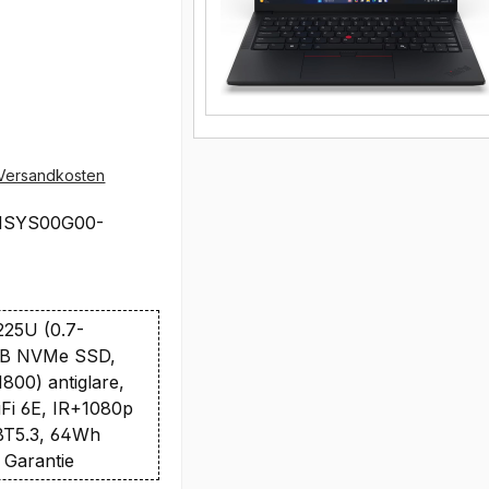
Versandkosten
1SYS00G00-
 225U (0.7-
1TB NVMe SSD,
800) antiglare,
WiFi 6E, IR+1080p
BT5.3, 64Wh
 Garantie