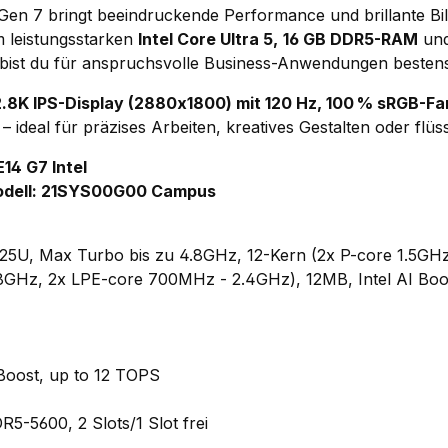
en 7 bringt beeindruckende Performance und brillante Bild
 leistungsstarken
Intel Core Ultra 5,
16 GB DDR5-RAM
und
bist du für anspruchsvolle Business-Anwendungen bestens 
2.8K IPS-Display (2880x1800) mit 120 Hz, 100 % sRGB-F
– ideal für präzises Arbeiten, kreatives Gestalten oder flüs
14 G7 Intel
odell: 21SYS00G00 Campus
 225U, Max Turbo bis zu 4.8GHz, 12-Kern (2x P-core 1.5GH
.8GHz, 2x LPE-core 700MHz - 2.4GHz), 12MB, Intel AI Boo
 Boost, up to 12 TOPS
-5600, 2 Slots/1 Slot frei