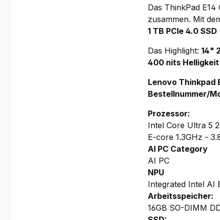
Das ThinkPad E14 G
zusammen. Mit dem
1 TB PCIe 4.0 SSD
Das Highlight:
14" 
400 nits Helligkeit
Lenovo Thinkpad E
Bestellnummer/M
Prozessor:
Intel Core Ultra 5
E-core 1.3GHz - 3
AI PC Category
AI PC
NPU
Integrated Intel AI
Arbeitsspeicher:
16GB SO-DIMM DDR5
SSD: