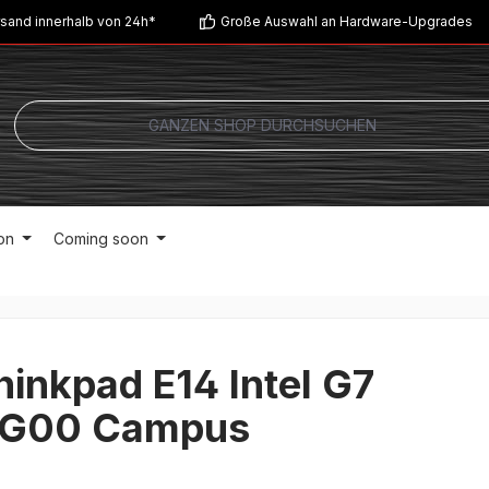
sand innerhalb von 24h*
Große Auswahl an Hardware-Upgrades
on
Coming soon
inkpad E14 Intel G7
G00 Campus