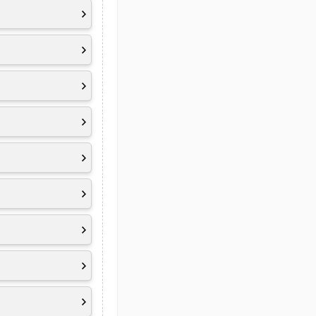
 1.4
2.1
fläche
udio by HARMAN,