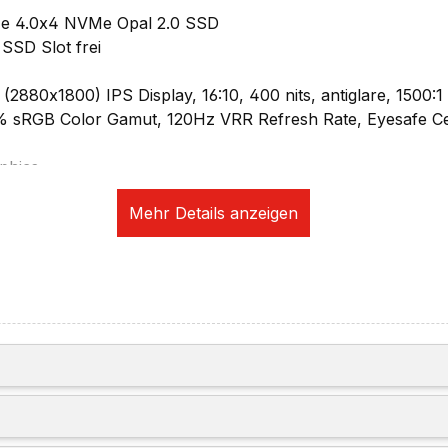
e 4.0x4 NVMe Opal 2.0 SSD
SSD Slot frei
880x1800) IPS Display, 16:10, 400 nits, antiglare, 1500:1 
% sRGB Color Gamut, 120Hz VRR Refresh Rate, Eyesafe Cer
aphics
sung:
x2160 @ 60Hz
0x3200 @ 60Hz
u 7680x4320 @ 60Hz
vier unabhängige Displays (drei extern)
ikation:
0p + IR hybrid Camera, privacy shutter, fixed focus, tempo
1, 802.11ax 2x2 + BT5.3
Intel Ethernet Connection I219-V, 1x RJ-45, supports Wake