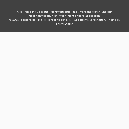
Alle Preise inkl. gesetzl. Mehrwertsteuer zzgl.
Versandkosten
und ggf.
Nachnahmegebühren, wenn nicht anders angegeben.
© 2026 lapstars.de | Mario Reifschneider e.K. - Alle Rechte vorbehalten. Theme by
ThemeWare®