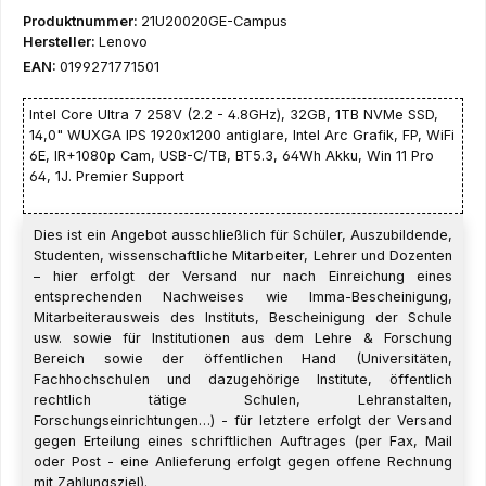
Produktnummer:
21U20020GE-Campus
Hersteller:
Lenovo
EAN:
0199271771501
Intel Core Ultra 7 258V (2.2 - 4.8GHz), 32GB, 1TB NVMe SSD,
14,0" WUXGA IPS 1920x1200 antiglare, Intel Arc Grafik, FP, WiFi
6E, IR+1080p Cam, USB-C/TB, BT5.3, 64Wh Akku, Win 11 Pro
64, 1J. Premier Support
Dies ist ein Angebot ausschließlich für Schüler, Auszubildende,
Studenten, wissenschaftliche Mitarbeiter, Lehrer und Dozenten
– hier erfolgt der Versand nur nach Einreichung eines
entsprechenden Nachweises wie Imma-Bescheinigung,
Mitarbeiterausweis des Instituts, Bescheinigung der Schule
usw. sowie für Institutionen aus dem Lehre & Forschung
Bereich sowie der öffentlichen Hand (Universitäten,
Fachhochschulen und dazugehörige Institute, öffentlich
rechtlich tätige Schulen, Lehranstalten,
Forschungseinrichtungen…) - für letztere erfolgt der Versand
gegen Erteilung eines schriftlichen Auftrages (per Fax, Mail
oder Post - eine Anlieferung erfolgt gegen offene Rechnung
mit Zahlungsziel).