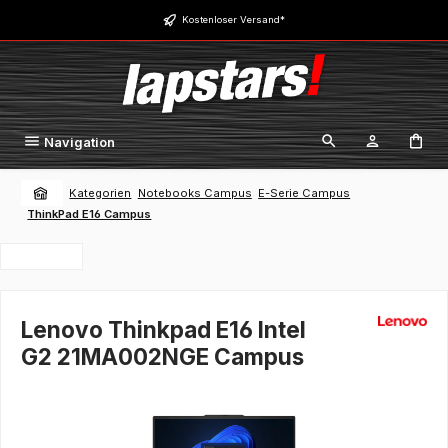
Zum Hauptinhalt springen
Kostenloser Versand*
Navigation
Kategorien
Notebooks Campus
E-Serie Campus
ThinkPad E16 Campus
Lenovo Thinkpad E16 Intel
G2 21MA002NGE Campus
Bildergalerie überspringen