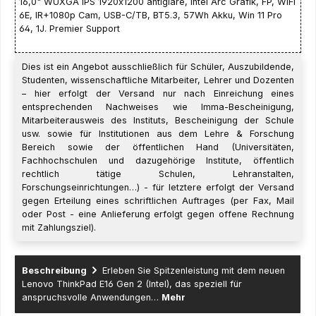
16,0" WUXGA IPS 1920x1200 antiglare, Intel Arc Grafik, FP, WiFi
6E, IR+1080p Cam, USB-C/TB, BT5.3, 57Wh Akku, Win 11 Pro
64, 1J. Premier Support
Dies ist ein Angebot ausschließlich für Schüler, Auszubildende,
Studenten, wissenschaftliche Mitarbeiter, Lehrer und Dozenten
– hier erfolgt der Versand nur nach Einreichung eines
entsprechenden Nachweises wie Imma-Bescheinigung,
Mitarbeiterausweis des Instituts, Bescheinigung der Schule
usw. sowie für Institutionen aus dem Lehre & Forschung
Bereich sowie der öffentlichen Hand (Universitäten,
Fachhochschulen und dazugehörige Institute, öffentlich
rechtlich tätige Schulen, Lehranstalten,
Forschungseinrichtungen…) - für letztere erfolgt der Versand
gegen Erteilung eines schriftlichen Auftrages (per Fax, Mail
oder Post - eine Anlieferung erfolgt gegen offene Rechnung
mit Zahlungsziel).
Beschreibung
Erleben Sie Spitzenleistung mit dem neuen
Lenovo ThinkPad E16 Gen 2 (Intel), das speziell für
anspruchsvolle Anwendungen…
Mehr