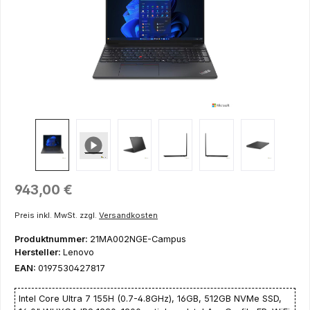
Regulärer Preis:
943,00 €
Preis inkl. MwSt. zzgl.
Versandkosten
Produktnummer:
21MA002NGE-Campus
Hersteller:
Lenovo
EAN:
0197530427817
Intel Core Ultra 7 155H (0.7-4.8GHz), 16GB, 512GB NVMe SSD,