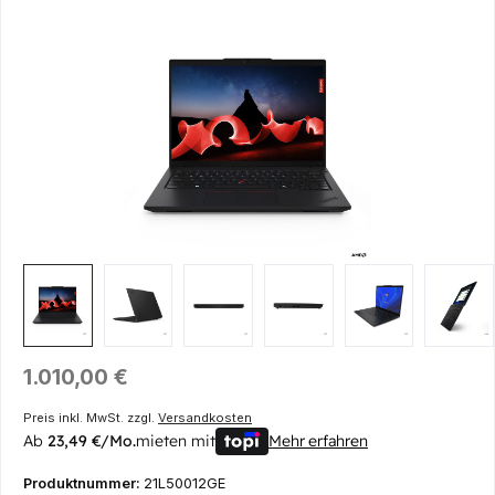
Bildergalerie überspringen
Regulärer Preis:
1.010,00 €
Preis inkl. MwSt. zzgl.
Versandkosten
Ab
23,49 €/Mo.
mieten mit
Mehr erfahren
Produktnummer:
21L50012GE