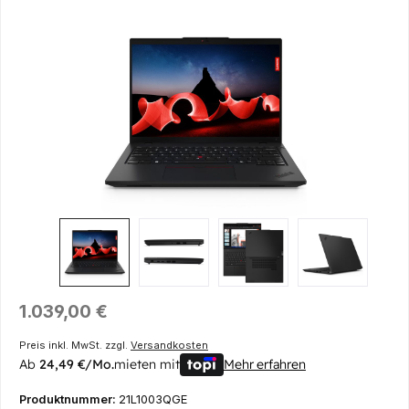
Bildergalerie überspringen
Regulärer Preis:
1.039,00 €
Preis inkl. MwSt. zzgl.
Versandkosten
Ab
24,49 €/Mo.
mieten mit
Mehr erfahren
Produktnummer:
21L1003QGE