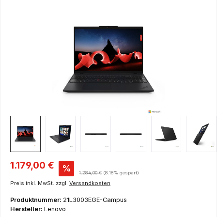
Bildergalerie überspringen
Verkaufspreis:
1.179,00 €
%
Regulärer Preis:
1.284,00 €
(8.18% gespart)
Preis inkl. MwSt. zzgl.
Versandkosten
Produktnummer:
21L3003EGE-Campus
Hersteller:
Lenovo