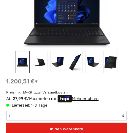
Regulärer Preis:
1.200,51 €*
Preis inkl. MwSt. zzgl.
Versandkosten
Ab
27,99 €/Mo.
mieten mit
Mehr erfahren
Lieferzeit: 1-3 Tage
In den Warenkorb