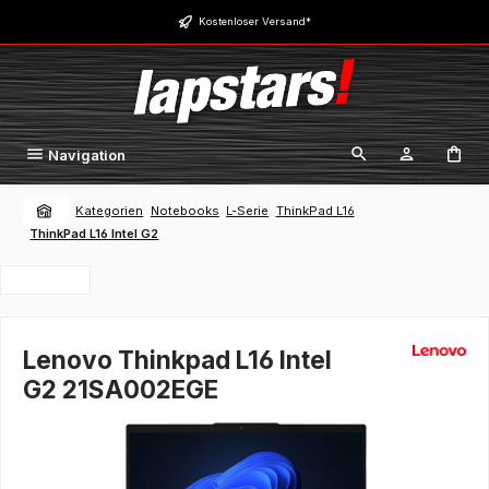
Zum Hauptinhalt springen
Kostenloser Versand*
Navigation
Kategorien
Notebooks
L-Serie
ThinkPad L16
ThinkPad L16 Intel G2
Lenovo Thinkpad L16 Intel
G2 21SA002EGE
Bildergalerie überspringen