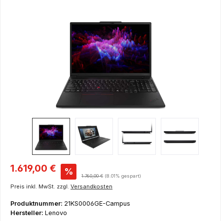
Bildergalerie überspringen
Verkaufspreis:
1.619,00 €
%
Regulärer Preis:
1.760,00 €
(8.01% gespart)
Preis inkl. MwSt. zzgl.
Versandkosten
Produktnummer:
21KS0006GE-Campus
Hersteller:
Lenovo