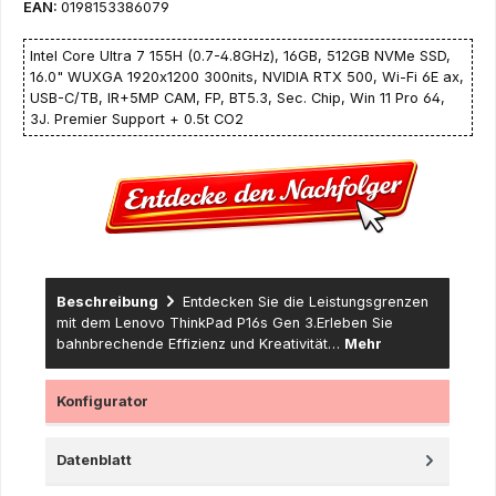
EAN:
0198153386079
Intel Core Ultra 7 155H (0.7-4.8GHz), 16GB, 512GB NVMe SSD,
16.0" WUXGA 1920x1200 300nits, NVIDIA RTX 500, Wi-Fi 6E ax,
USB-C/TB, IR+5MP CAM, FP, BT5.3, Sec. Chip, Win 11 Pro 64,
3J. Premier Support + 0.5t CO2
Beschreibung
Entdecken Sie die Leistungsgrenzen
mit dem Lenovo ThinkPad P16s Gen 3.Erleben Sie
bahnbrechende Effizienz und Kreativität…
Mehr
Konfigurator
Datenblatt