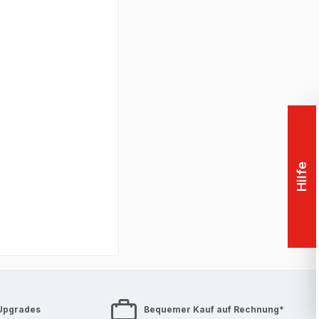
Support
 Jahr
Hilfe
obile
Grafikkarte in
endung[en]
Upgrades
Bequemer Kauf auf Rechnung*