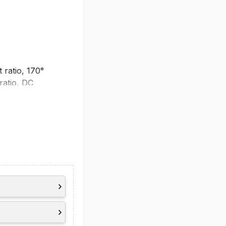
 ratio, 170°
ratio, DC
resence