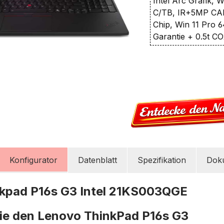
Intel Arc Grafik, 
C/TB, IR+5MP CAM
Chip, Win 11 Pro 6
Garantie + 0.5t C
Konfigurator
Datenblatt
Spezifikation
Dok
kpad P16s G3 Intel 21KS003QGE
ie den Lenovo ThinkPad P16s G3