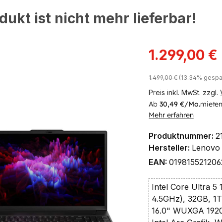
dukt ist nicht mehr lieferbar!
Verkaufspreis:
1.299,00 €
Regulärer Preis:
1.499,00 €
(13.34% gespa
ingen
Preis inkl. MwSt. zzgl.
Ab
30,49 €/Mo.
mieten
Mehr erfahren
Produktnummer:
2
Hersteller:
Lenovo
EAN:
019815521206
Intel Core Ultra 5
4.5GHz), 32GB, 
16.0" WUXGA 1920