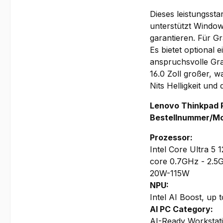
Dieses leistungsst
unterstützt Window
garantieren. Für Gr
Es bietet optional
anspruchsvolle Gra
16.0 Zoll großer, 
Nits Helligkeit un
Lenovo Thinkpad P
Bestellnummer/Mo
Prozessor:
Intel Core Ultra 5
core 0.7GHz - 2.5
20W-115W
NPU:
Intel AI Boost, up 
AI PC Category:
AI-Ready Workstat