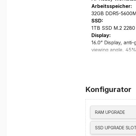
Arbeitsspeicher:
32GB DDR5-5600MHz
SSD:
1TB SSD M.2 2280
Display:
16.0” Display, anti
viewing angle, 45
dimming
Grafikkarte:
Intel Arc Grafik
unterstützt bis zu 
max. externe Auflö
Konfigurator
3x 3840x2160 @60
Maximale Auflösung
• 1x 7680x4320 @ 
RAM UPGRADE
• 1x 7680x4320 
Netzwerk/Kommun
SSD UPGRADE SLOT
integrierte 5.0MP 