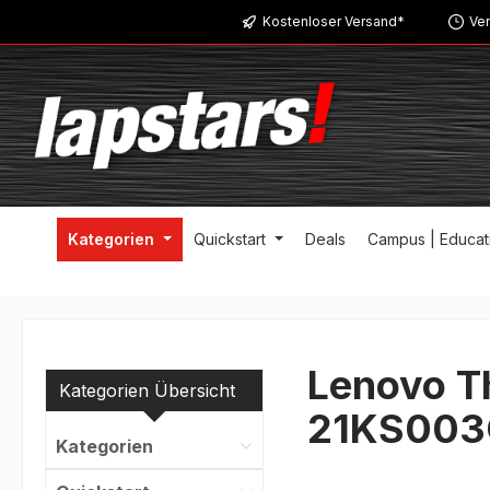
Kostenloser Versand*
Ver
m Hauptinhalt springen
Zur Suche springen
Zur Hauptnavigation springen
Kategorien
Quickstart
Deals
Campus | Educat
Lenovo Th
Kategorien Übersicht
21KS00
Kategorien