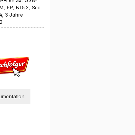
Wi-Fi 6E ax, USB-
, FP, BT5.3, Sec.
4, 3 Jahre
O2
umentation