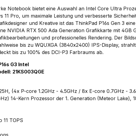
arke Notebook bietet eine Auswahl an Intel Core Ultra Pro
s 11 Pro, um maximale Leistung und verbesserte Sicherhei
afikdesigner und Kreative ist das ThinkPad P16s Gen 3 eine 
 eine NVIDIA RTX 500 Ada Generation Grafikkarte mit 4GB 
fikbearbeitungen und professionelles Rendering. Der Bildsc
wahlweise bis zu WQUXGA (3840x2400) IPS-Display, strahlt
d deckt bis zu 100% des DCI-P3 Farbraums ab.
16s G3 Intel
dell: 21KS003QGE
 125H, (4x P-core 1.2GHz - 4.5GHz / 8x E-core 0.7GHz - 3.
GHz) 14-Kern Prozessor der 1. Generation (Meteor Lake),
to 11 TOPS
ions