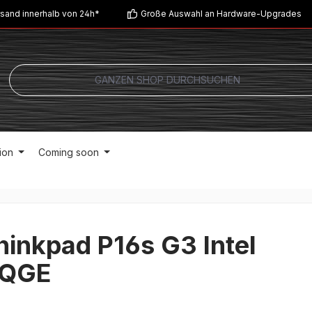
sand innerhalb von 24h*
Große Auswahl an Hardware-Upgrades
ion
Coming soon
inkpad P16s G3 Intel
3QGE