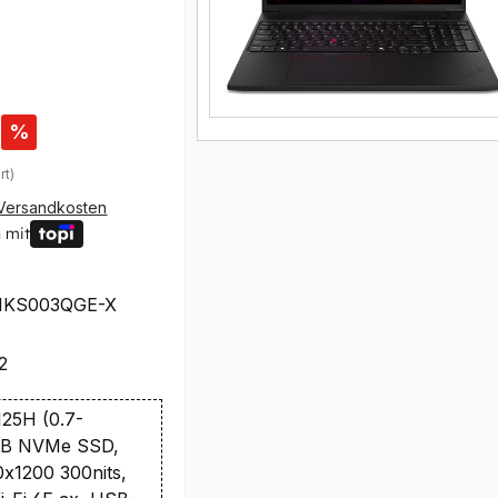
%
rt)
Versandkosten
 mit
1KS003QGE-X
2
 125H (0.7-
1TB NVMe SSD,
x1200 300nits,