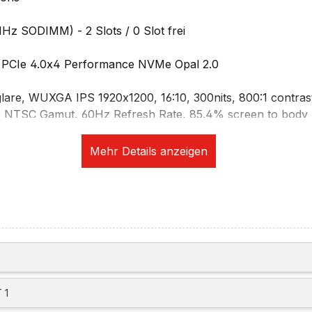
 SODIMM) - 2 Slots / 0 Slot frei
 PCIe 4.0x4 Performance NVMe Opal 2.0
-glare, WUXGA IPS 1920x1200, 16:10, 300nits, 800:1 contrast
% NTSC Gamut, 60Hz Refresh Rate, 85.4% screen to body 
vier unabhängige Displays (drei extern)
sung:
Hz (Thunderbolt4 and HDMI)
 für einzelne externe Displays:
60Hz (Thunderbolt 4)
@ 60Hz (HDMI
with DSC
)
ikation:
 1
+ IR discrete Camera, privacy shutter, Ultrasonic Human P