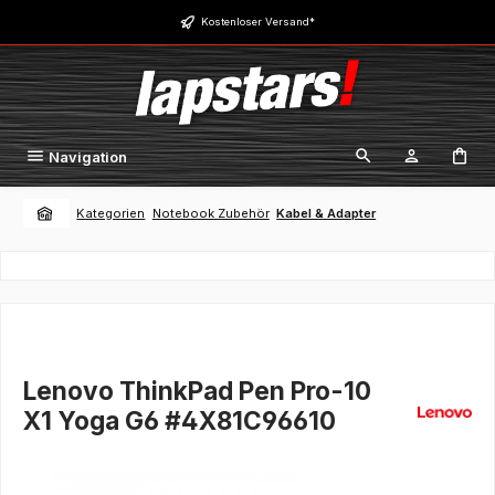
Zum Hauptinhalt springen
Kostenloser Versand*
Navigation
Kategorien
Notebook Zubehör
Kabel & Adapter
Lenovo ThinkPad Pen Pro-10
X1 Yoga G6 #4X81C96610
Bildergalerie überspringen