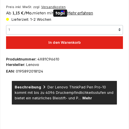
Preis inkl. MwSt. zzgl.
Versandkosten
Ab
1,15 €/Mo.
mieten mit
Mehr erfahren
Lieferzeit: 1-2 Wochen
In den Warenkorb
Produktnummer:
4X81C96610
Hersteller:
Lenovo
EAN:
0195892018124
Beschreibung
Der Lenovo ThinkPad Pen Pro-10
kommt mit bis zu 4096 Druckempfindlichkeitsstufen und
bietet ein natürliches Bleistift- und P…
Mehr