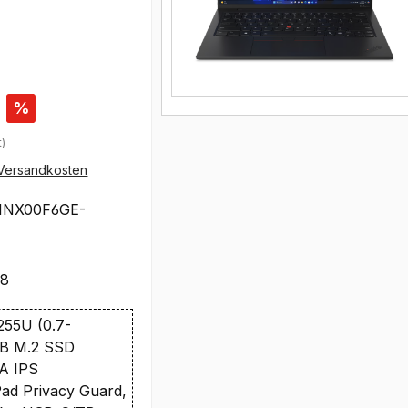
%
t)
Versandkosten
1NX00F6GE-
08
 255U (0.7-
TB M.2 SSD
A IPS
ad Privacy Guard,