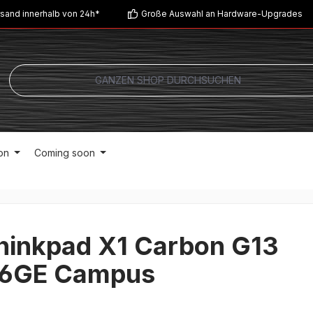
sand innerhalb von 24h*
Große Auswahl an Hardware-Upgrades
on
Coming soon
hinkpad X1 Carbon G13
6GE Campus