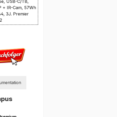
i 6e, USB-C/TB,
P + IR-Cam, 57Wh
64, 3J. Premier
O2
umentation
mpus
 Premium