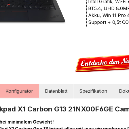
Intel Grafik, Wi-F
BT5.4, UHD 8.0M
Akku, Win 11 Pro 
Support + 0,5t C
Konfigurator
Datenblatt
Spezifikation
Dok
nkpad X1 Carbon G13 21NX00F6GE Ca
bei minimalem Gewicht!
ad X1 Carbon Gen 13 bringt alles mit was ein modernes