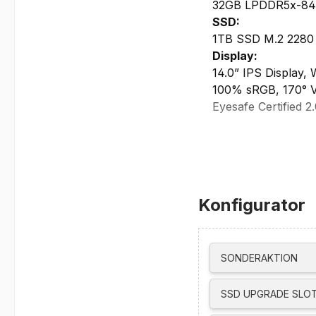
32GB LPDDR5x-8400
SSD:
1TB SSD M.2 2280 
Display:
14.0” IPS Display,
100% sRGB, 170° Vi
Eyesafe Certified 2
Grafikkarte:
Integrated Intel Gr
max. externe Aufl
unterstützt bis zu 
Netzwerk/Kommun
Konfigurator
Integrated UHD 8.0
Intel Wi-Fi 6E AX21
Bluetooth 5.4
Ethernet support v
SONDERAKTION
WWAN Ready
Schnittstellen/St
SSD UPGRADE SLOT
Fingerprint Reader