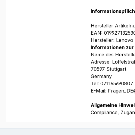
Windows 11 Pro 64
Größe und Reiseg
Informationspflic
312.80 x 214.75 x 
Garantie:
Hersteller Artike
3 Jahre Depot/Brin
EAN: 01992713253
(beinhaltet u.a. p
Hersteller: Lenovo
Depot/Bring-In-He
Informationen zur
Name des Herstell
Adresse: Löffelstr
70597 Stuttgart
Bilder und technis
Germany
Tel: 071165690807
E-Mail: Fragen_D
Allgemeine Hinwei
Compliance, Zugäng