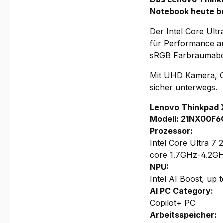
Notebook heute b
Der Intel Core Ul
für Performance auf
sRGB Farbraumabde
Mit UHD Kamera, Ge
sicher unterwegs.
Lenovo Thinkpad 
Modell: 21NX00F
Prozessor:
Intel Core Ultra 7
core 1.7GHz-4.2GH
NPU:
Intel AI Boost, up
AI PC Category:
Copilot+ PC
Arbeitsspeicher: