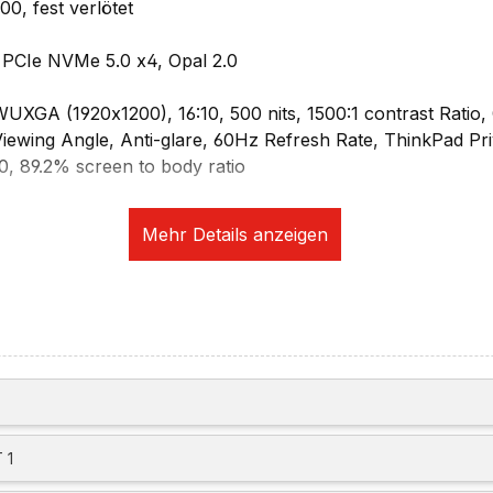
, fest verlötet
PCIe NVMe 5.0 x4, Opal 2.0
 WUXGA (1920x1200), 16:10, 500 nits, 1500:1 contrast Ratio
ewing Angle, Anti-glare, 60Hz Refresh Rate, ThinkPad Pr
.0, 89.2% screen to body ratio
aphics
ösung: via HDMI (bis zu 4K@60Hz), via Thunderbolt (8K@
drei unabhängige Displays (zwei extern)
ikation:
MP + IR Camera, Discrete with Privacy Shutter, MIPI, Com
1, 802.11ax 2x2
ia optional Lenovo USB-C to Ethernet Adapter
eckplätze/Sicherheit:
 1
 Touch Style in Keyboard Key, Match-on-Chip