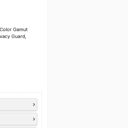
, Color Gamut
ivacy Guard,
60Hz)
puter Vision