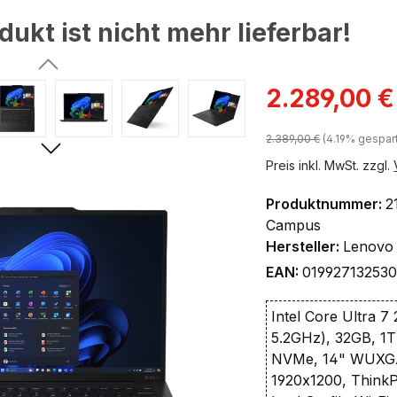
dukt ist nicht mehr lieferbar!
ingen
Verkaufspreis:
2.289,00 €
Regulärer Preis:
2.389,00 €
(4.19% gespar
Preis inkl. MwSt. zzgl.
Produktnummer:
2
Campus
Hersteller:
Lenovo
EAN:
01992713253
Intel Core Ultra 7
5.2GHz), 32GB, 1
NVMe, 14" WUXG
1920x1200, ThinkP