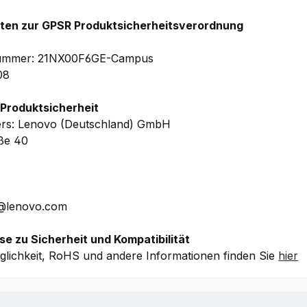
ewicht:
hten zur GPSR Produktsicherheitsverordnung
8.38/14.77 (BxTxH) – Gewicht: ab 1.006kg
lnummer: 21NX00F6GE-Campus
g-In Herstellergarantie
inkl. Upgrade auf 3 Jahr Premier 
08
riorisierten Vor Ort Service) + 0,5t CO2-Kompensation, 1
rstellergarantie auf Akku
 Produktsicherheit
ers: Lenovo (Deutschland) GmbH
aße 40
che Details ohne Gewähr.
E@lenovo.com
se zu Sicherheit und Kompatibilität
lichkeit, RoHS und andere Informationen finden Sie
hier