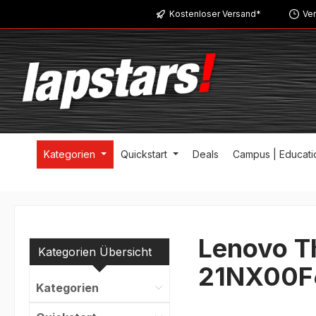
Kostenloser Versand*
Ver
m Hauptinhalt springen
Zur Suche springen
Zur Hauptnavigation springen
Kategorien
Quickstart
Deals
Campus | Educati
Lenovo T
Kategorien Übersicht
21NX00F
Kategorien