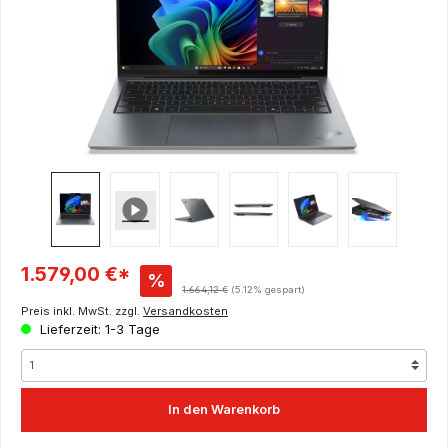
Verkaufspreis:
1.579,00 €*
%
Regulärer Preis:
1.664,12 €
(5.12% gespart)
Preis inkl. MwSt. zzgl.
Versandkosten
Lieferzeit: 1-3 Tage
In den Warenkorb