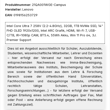
Produktnummer:
21QA001WGE-Campus
Hersteller:
Lenovo
EAN:
0198156253729
Intel Core Ultra 7 258V (2.2-4.8GHz), 32GB, 1TB NVMe SSD, 14"
FHD OLED 1920x1200, Intel ARC Grafik, HDMI, Wi-Fi 7, USB-
C/TB, IR+1080p CAM, BT5.4, 55Wh Akku, Win 11 Pro 64, 3J.
Premier Support
Dies ist ein Angebot ausschließlich für Schüler, Auszubildende,
Studenten, wissenschaftliche Mitarbeiter, Lehrer und Dozenten
– hier erfolgt der Versand nur nach Einreichung eines
entsprechenden Nachweises wie Imma-Bescheinigung,
Mitarbeiterausweis des Instituts, Bescheinigung der Schule
usw. sowie für Institutionen aus dem Lehre & Forschung
Bereich sowie der öffentlichen Hand (Universitäten,
Fachhochschulen und dazugehörige Institute, öffentlich
rechtlich tätige Schulen, Lehranstalten,
Forschungseinrichtungen…) - für letztere erfolgt der Versand
gegen Erteilung eines schriftlichen Auftrages (per Fax, Mail
oder Post - eine Anlieferung erfolgt gegen offene Rechnung
mit Zahlungsziel).