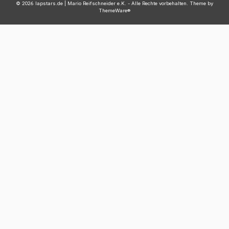
© 2026 lapstars.de | Mario Reifschneider e.K. - Alle Rechte vorbehalten. Theme by
ThemeWare®