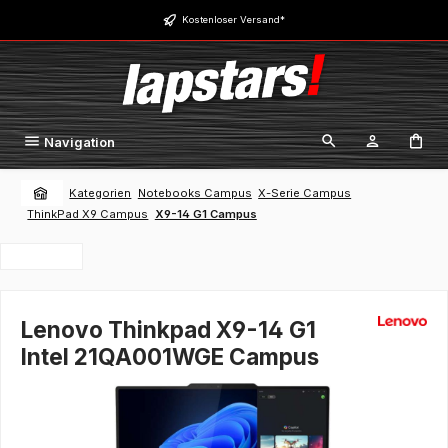
Zum Hauptinhalt springen
Kostenloser Versand*
Navigation
Kategorien
Notebooks Campus
X-Serie Campus
ThinkPad X9 Campus
X9-14 G1 Campus
Lenovo Thinkpad X9-14 G1
Intel 21QA001WGE Campus
Bildergalerie überspringen