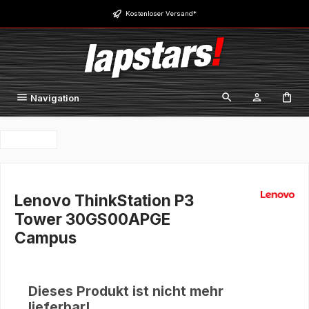
Zum Hauptinhalt springen
Kostenloser Versand*
Navigation
Lenovo ThinkStation P3
Tower 30GS00APGE
Campus
Dieses Produkt ist nicht mehr
lieferbar!