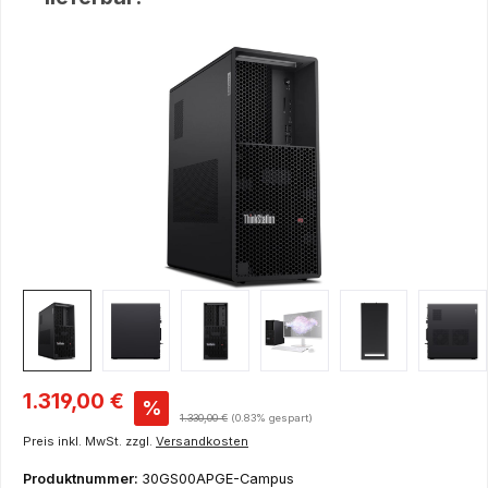
Bildergalerie überspringen
Verkaufspreis:
1.319,00 €
%
Regulärer Preis:
1.330,00 €
(0.83% gespart)
Preis inkl. MwSt. zzgl.
Versandkosten
Produktnummer:
30GS00APGE-Campus