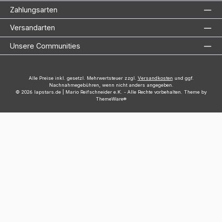
Zahlungsarten
Versandarten
Unsere Communities
Alle Preise inkl. gesetzl. Mehrwertsteuer zzgl.
Versandkosten
und ggf.
Nachnahmegebühren, wenn nicht anders angegeben.
© 2026 lapstars.de | Mario Reifschneider e.K. - Alle Rechte vorbehalten. Theme by
ThemeWare®