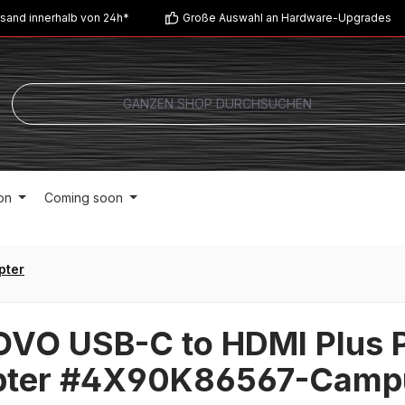
sand innerhalb von 24h*
Große Auswahl an Hardware-Upgrades
on
Coming soon
pter
VO USB-C to HDMI Plus 
pter #4X90K86567-Camp