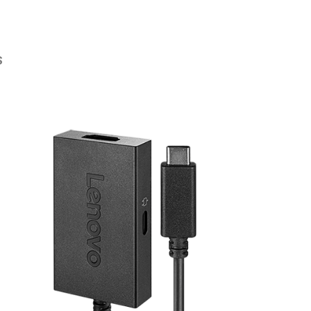
S
rie überspringen