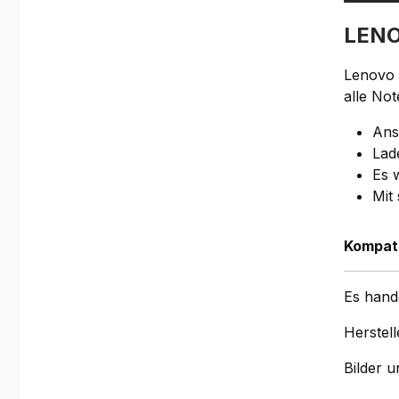
LENO
Lenovo 
alle No
Ans
Lad
Es 
Mit
Kompati
Es hand
Herstell
Bilder 