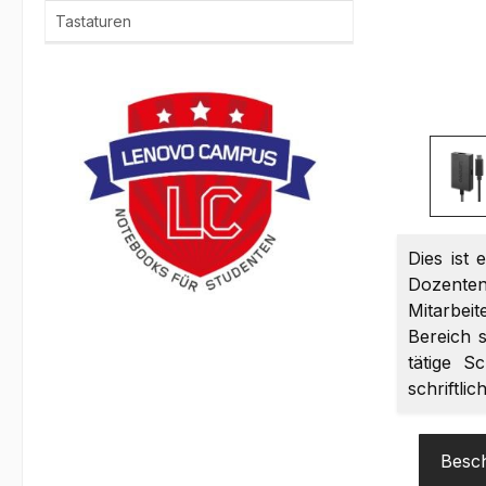
Tastaturen
Dies ist 
Dozenten
Mitarbei
Bereich s
tätige S
schriftli
Besc