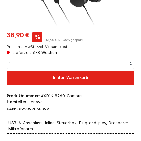
Verkaufspreis:
38,90 €
%
Regulärer Preis:
48,90 €
(20.45% gespart)
Preis inkl. MwSt. zzgl.
Versandkosten
Lieferzeit: 6-8 Wochen
In den Warenkorb
Produktnummer:
4XD1K18260-Campus
Hersteller:
Lenovo
EAN:
0195892068099
USB-A-Anschluss, Inline-Steuerbox, Plug-and-play, Drehbarer
Mikrofonarm
Dies ist ein Angebot ausschließlich für Schüler, Auszubildende,