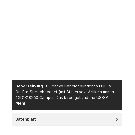
Studenten, wissenschaftliche Mitarbeiter, Lehrer und Dozenten
– hier erfolgt der Versand nur nach Einreichung eines
entsprechenden Nachweises wie Imma-Bescheinigung,
Mitarbeiterausweis des Instituts, Bescheinigung der Schule
usw. sowie für Institutionen aus dem Lehre & Forschung
Bereich sowie der öffentlichen Hand (Universitäten,
Fachhochschulen und dazugehörige Institute, öffentlich
rechtlich tätige Schulen, Lehranstalten,
Forschungseinrichtungen…) – hier erfolgt der Versand nur
gegen Erteilung eines schriftlichen Auftrages (per Fax, Mail
oder Post - eine Anlieferung erfolgt gegen offene Rechnung
mit Zahlungsziel).
Beschreibung
Lenovo Kabelgebundenes USB-A-
On-Ear-Stereoheadset (mit Steuerbox) Artikelnummer:
4XD1K18260 Campus Das kabelgebundene USB-A…
Mehr
Datenblatt