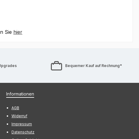
en Sie
hier
Upgrades
Bequemer Kauf auf Rechnung*
Informationen
AGB
Widerruf
Impressum
Datenschutz