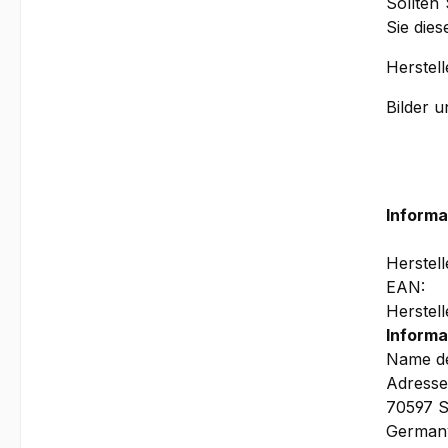
Sollten
Sie die
Herstell
Bilder 
Informa
Herstel
EAN:
Herstel
Informa
Name de
Adresse
70597 S
German