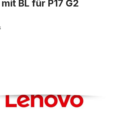
 mit BL für P17 G2
S
rie überspringen