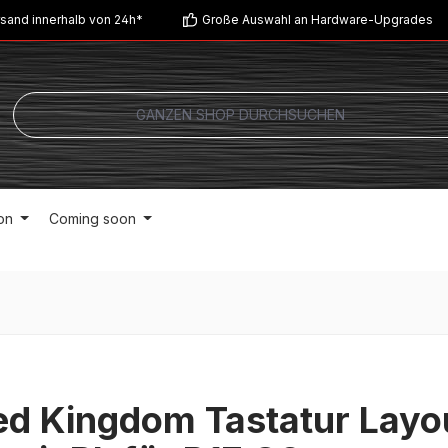
sand innerhalb von 24h*
Große Auswahl an Hardware-Upgrades
on
Coming soon
ed Kingdom Tastatur Layo