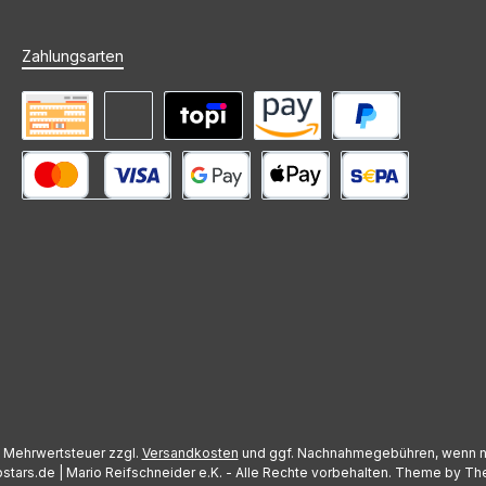
Zahlungsarten
Vorkasse
Rechnung (Zahlungsziel)
Mieten mit topi
Amazon Pay
PayPal
Kredit- oder Debitkarte
Google Pay
Apple Pay
SEPA Lastschrift
l. Mehrwertsteuer zzgl.
Versandkosten
und ggf. Nachnahmegebühren, wenn n
stars.de | Mario Reifschneider e.K. - Alle Rechte vorbehalten. Theme by
Th