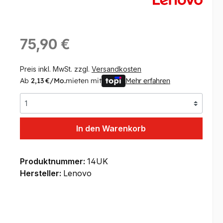
Regulärer Preis:
75,90 €
Preis inkl. MwSt. zzgl.
Versandkosten
Ab
2,13 €/Mo.
mieten mit
Mehr erfahren
In den Warenkorb
Produktnummer:
14UK
Hersteller:
Lenovo