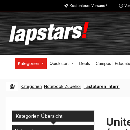
Kostenloser Versand*
Ver
m Hauptinhalt springen
Zur Suche springen
Zur Hauptnavigation springen
Kategorien
Quickstart
Deals
Campus | Educati
Kategorien
Notebook Zubehör
Tastaturen intern
Kategorien Übersicht
Unit