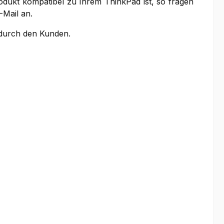
rodukt kompatibel zu Ihrem ThinkPad ist, so fragen
-Mail an.
g durch den Kunden.