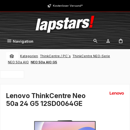
Zum Hauptinhalt springen
Kostenloser Versand*
Navigation
Kategorien
ThinkCentre / PC´s
ThinkCentre NEO-Serie
NEO 50a AIO
NEO 50a AIO G5
Lenovo ThinkCentre Neo
50a 24 G5 12SD0064GE
Bildergalerie überspringen