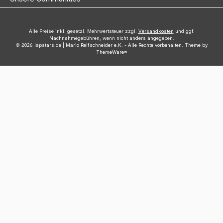
Alle Preise inkl. gesetzl. Mehrwertsteuer zzgl.
Versandkosten
und ggf.
Nachnahmegebühren, wenn nicht anders angegeben.
© 2026 lapstars.de | Mario Reifschneider e.K. - Alle Rechte vorbehalten. Theme by
ThemeWare®