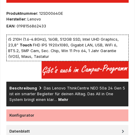
Produktnummer:
12SD0064GE
Hersteller:
Lenovo
EAN:
0198156862433
i5 210H (1.6-4.8GHz), 16GB, 512GB SSD, Intel UHD Graphics,
23,8"
Touch
FHD IPS 1920x1080, Gigabit LAN, USB, WiFi 6,
BT5.2, 5MP Cam, Sec. Chip, Win 11 Pro 64, 1 Jahr Garantie
(VOS), Maus, Tastatur
Beschreibung
Das Lenovo ThinkCentre NEO 50a 24 Gen 5
ist ein smarter Begleiter für deinen Alltag. Das All in One
System bringt einen klar…
Mehr
Konfigurator
Datenblatt