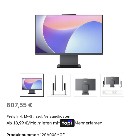
Bildergalerie überspringen
Regulärer Preis:
807,55 €
Preis inkl. MwSt. zzgl.
Versandkosten
Ab
18,99 €/Mo.
mieten mit
Mehr erfahren
Produktnummer:
12SA008YGE