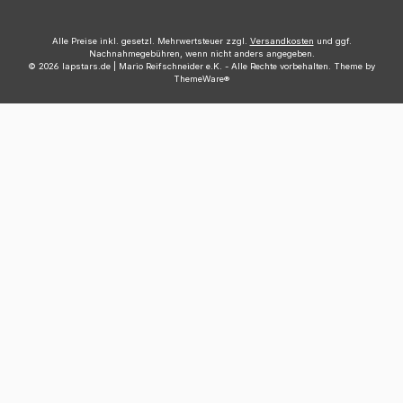
Alle Preise inkl. gesetzl. Mehrwertsteuer zzgl.
Versandkosten
und ggf.
Nachnahmegebühren, wenn nicht anders angegeben.
© 2026 lapstars.de | Mario Reifschneider e.K. - Alle Rechte vorbehalten. Theme by
ThemeWare®