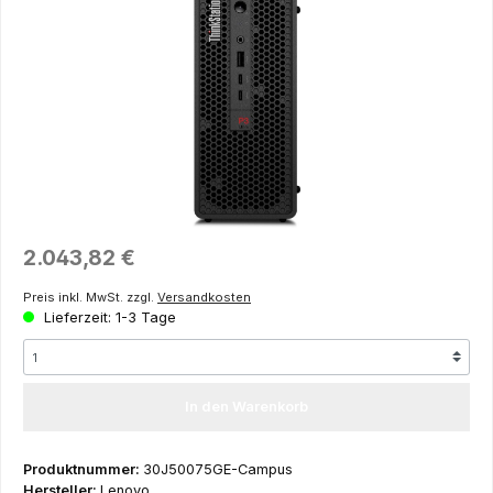
Regulärer Preis:
2.043,82 €
Preis inkl. MwSt. zzgl.
Versandkosten
Lieferzeit: 1-3 Tage
In den Warenkorb
Produktnummer:
30J50075GE-Campus
Hersteller:
Lenovo