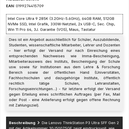
EAN:
0199274415709
Intel Core Ultra 9 285K (3.2GHz-5.6GHz), 64GB RAM, 512GB
NVMe SSD, Intel Grafik, 330W-Netzteil, 2x USB-C, Sec. Chip,
Win 11 Pro 64, 3J. Garantie (VOS), Maus, Tastatur
Dies ist ein Angebot ausschließlich für Schüler, Auszubildende,
Studenten, wissenschaftliche Mitarbeiter, Lehrer und Dozenten
– hier erfolgt der Versand nur nach Einreichung eines
entsprechenden Nachweises wie Imma-Bescheinigung,
Mitarbeiterausweis des Instituts, Bescheinigung der Schule
usw. sowie für Institutionen aus dem Lehre & Forschung
Bereich sowie der öffentlichen Hand (Universitäten,
Fachhochschulen und dazugehörige Institute, öffentlich
rechtlich tätige Schulen, Lehranstalten,
Forschungseinrichtungen…) - für letztere erfolgt der Versand
gegen Erteilung eines schriftlichen Auftrages (per Fax, Mail
oder Post - eine Anlieferung erfolgt gegen offene Rechnung
mit Zahlungsziel).
Beschreibung
Die Lenovo ThinkStation P3 Ultra SFF Gen 2
mit der Artikelnummer 30J50075GE zeigt eindrucksvoll, wie