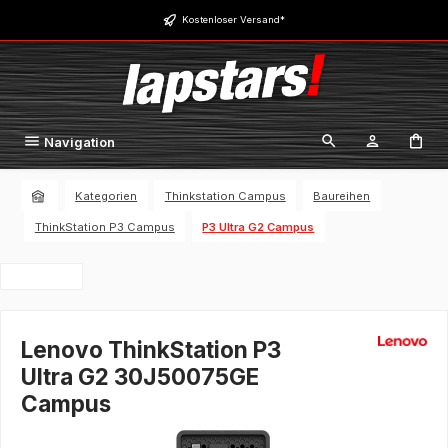
Zum Hauptinhalt springen
Kostenloser Versand*
Navigation
Kategorien
Thinkstation Campus
Baureihen
ThinkStation P3 Campus
P3 Ultra G2 Campus
Lenovo ThinkStation P3
Ultra G2 30J50075GE
Campus
Bildergalerie überspringen