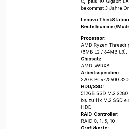
C, plus 10 Gigabit L
bekommst 3 Jahre Onsi
Lenovo ThinkStatio
Bestellnummer/Mod
Prozessor:
AMD Ryzen Threadrip
(8MB L2 / 64MB L3)
Chipsatz:
AMD sWRX8
Arbeitsspeicher:
32GB PC4-25600 3200
HDD/SSD:
512GB SSD M.2 2280
bis zu 11x M.2 SSD ei
HDD
RAID-Controller:
RAID 0, 1, 5, 10
Grafikkarte: