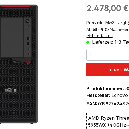
ingen
Regulärer Preis:
2.478,00 
Preis inkl. MwSt. zzgl.
Ab
68,49 €/Mo.
mieten
Mehr erfahren
Lieferzeit: 1-3 T
In den W
Produktnummer:
3
Hersteller:
Lenovo
EAN:
01992742482
AMD Ryzen Threa
5955WX (4.0GHz-