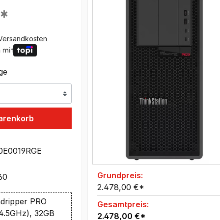
€*
Versandkosten
 mit
age
arenkorb
0E0019RGE
Grundpreis:
60
2.478,00 €*
dripper PRO
Gesamtpreis:
4.5GHz), 32GB
2.478,00 €*