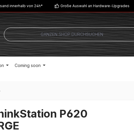
sand innerhalb von 24h*
Große Auswahl an Hardware-Upgrades
on
Coming soon
0
hinkStation P620
RGE