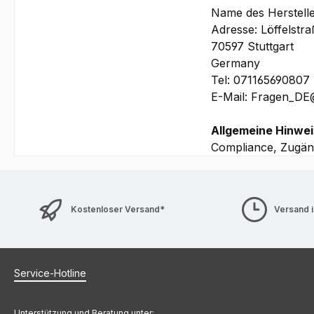
Name des Herstell
Adresse: Löffelstr
70597 Stuttgart
Germany
Tel: 071165690807
E-Mail: Fragen_D
Allgemeine Hinwei
Compliance, Zugäng
Kostenloser Versand*
Versand 
Service-Hotline
Unterstützung und Beratung unter: