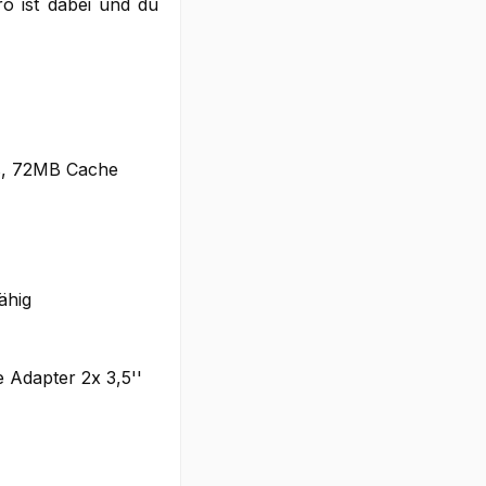
o ist dabei und du
s, 72MB Cache
ähig
 Adapter 2x 3,5''