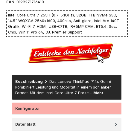
EAN:
0199271716410
Intel Core Ultra 7 255H (0.7-5.1GHz), 32GB, 1TB NVMe SSD,
14.5" WQXGA 2560x1600, 400nits, Anti-glare, Intel Arc 140T
Grafik, Wi-Fi 7, HDMI, USB-C/TB, IR+5MP CAM, BT5.4, Sec.
Chip, Win 11 Pro 64, 3J. Premier Support
Beschreibung
Das Lenovo ThinkPad P14s Gen 6
kombiniert Leistung und Mobilität in einem schlanken
Format. Mit dem Intel Core Ultra 7 Proze…
Mehr
Konfigurator
Datenblatt