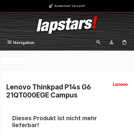
Zum Hauptinhalt springen
Kostenloser Versand*
Navigation
Lenovo Thinkpad P14s G6
21QT000EGE Campus
Dieses Produkt ist nicht mehr
lieferbar!