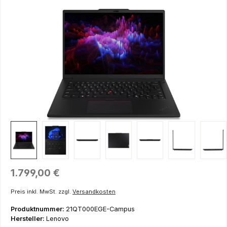
Bildergalerie überspringen
Regulärer Preis:
1.799,00 €
Preis inkl. MwSt. zzgl.
Versandkosten
Produktnummer:
21QT000EGE-Campus
Hersteller:
Lenovo