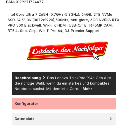
EAN:
0199271724477
Intel Core Ultra 7 265H (0.7GHz-5.3GHz), 64GB, 2TB NVMe
SSD, 14.5" 3K (3072x1920),500nits, Anti-glare, 6GB NVIDIA RTX
PRO 500 Blackwell, Wi-Fi 7, HDMI, USB-C/TB, IR+5MP CAM,
BT5.4, Sec. Chip, Win 11 Pro 64, 3J. Premier Support
Beschreibung
Das Lenovo ThinkPad P14s Gen 6 ist
die richtige Wahl, wenn du ein starkes und kompaktes
Notebook suchst. Mit dem Intel Core…
Mehr
Konfigurator
Datenblatt