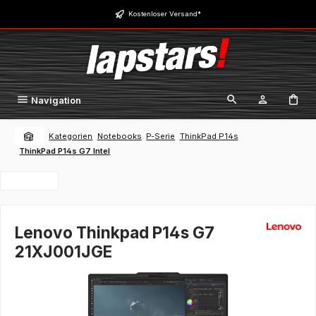
Zum Hauptinhalt springen
Kostenloser Versand*
Navigation
Kategorien
Notebooks
P-Serie
ThinkPad P14s
ThinkPad P14s G7 Intel
Lenovo Thinkpad P14s G7
21XJ001JGE
Bildergalerie überspringen