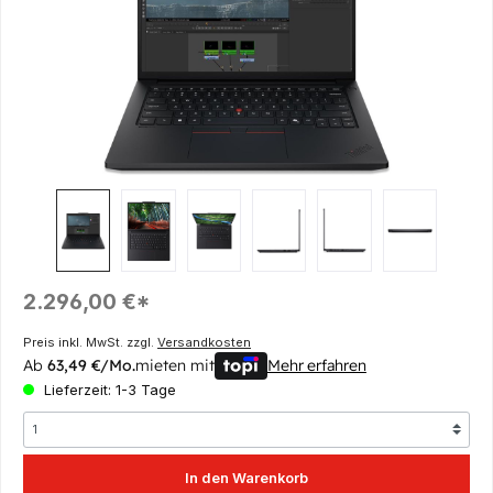
Regulärer Preis:
2.296,00 €*
Preis inkl. MwSt. zzgl.
Versandkosten
Ab
63,49 €/Mo.
mieten mit
Mehr erfahren
Lieferzeit: 1-3 Tage
In den Warenkorb