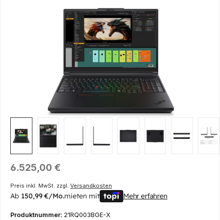
Bildergalerie überspringen
Regulärer Preis:
6.525,00 €
Preis inkl. MwSt. zzgl.
Versandkosten
Ab
150,99 €/Mo.
mieten mit
Mehr erfahren
Produktnummer:
21RQ003BGE-X