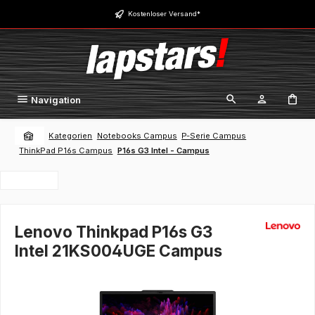
Zum Hauptinhalt springen
Kostenloser Versand*
Navigation
Kategorien
Notebooks Campus
P-Serie Campus
ThinkPad P16s Campus
P16s G3 Intel - Campus
Lenovo Thinkpad P16s G3
Intel 21KS004UGE Campus
Bildergalerie überspringen