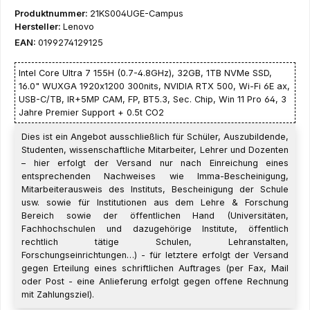
Produktnummer:
21KS004UGE-Campus
Hersteller:
Lenovo
EAN:
0199274129125
Intel Core Ultra 7 155H (0.7-4.8GHz), 32GB, 1TB NVMe SSD,
16.0" WUXGA 1920x1200 300nits, NVIDIA RTX 500, Wi-Fi 6E ax,
USB-C/TB, IR+5MP CAM, FP, BT5.3, Sec. Chip, Win 11 Pro 64, 3
Jahre Premier Support + 0.5t CO2
Dies ist ein Angebot ausschließlich für Schüler, Auszubildende,
Studenten, wissenschaftliche Mitarbeiter, Lehrer und Dozenten
– hier erfolgt der Versand nur nach Einreichung eines
entsprechenden Nachweises wie Imma-Bescheinigung,
Mitarbeiterausweis des Instituts, Bescheinigung der Schule
usw. sowie für Institutionen aus dem Lehre & Forschung
Bereich sowie der öffentlichen Hand (Universitäten,
Fachhochschulen und dazugehörige Institute, öffentlich
rechtlich tätige Schulen, Lehranstalten,
Forschungseinrichtungen…) - für letztere erfolgt der Versand
gegen Erteilung eines schriftlichen Auftrages (per Fax, Mail
oder Post - eine Anlieferung erfolgt gegen offene Rechnung
mit Zahlungsziel).