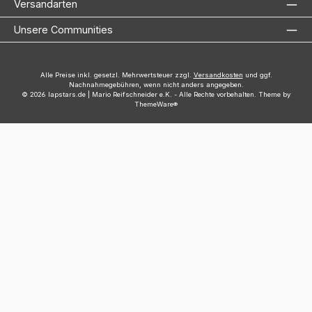
Versandarten
Unsere Communities
Alle Preise inkl. gesetzl. Mehrwertsteuer zzgl.
Versandkosten
und ggf.
Nachnahmegebühren, wenn nicht anders angegeben.
© 2026 lapstars.de | Mario Reifschneider e.K. - Alle Rechte vorbehalten. Theme by
ThemeWare®