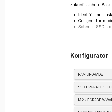
zukunftssichere Basis
Ideal für multit
Geeignet für mod
Schnelle SSD sorg
Großzügiger Arbe
Großes 16-Z
Konfigurator
angenehmes
Ein gutes Business-No
dem man gerne arbeit
RAM UPGRADE
Fenster, klarer Darste
interessant ist. Gerad
SSD UPGRADE SLOT
geöffneten Programme
M.2 UPGRADE WWAN
Gleichzeitig helfen e
auch lange Arbeitstag