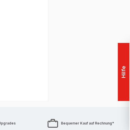
 Entwickler,
und langlebiges
wegs sind und
erzichten
zielt
Hilfe
stations
Upgrades
Bequemer Kauf auf Rechnung*