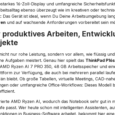
starkes 16-Zoll-Display und umfangreiche Sicherheitsfunkt
rbeitsalltag ebenso überzeugt wie im kreativen oder technis
: Das Gerät ist ideal, wenn Du Deine Arbeitsumgebung lang
ren
und auf wachsende Anforderungen vorbereitet sein mö
r produktives Arbeiten, Entwick
ojekte
 nicht nur rohe Leistung, sondern vor allem, wie flüssig und
e Aufgaben meistert. Genau hier spielt das
ThinkPad P16
 AMD Ryzen AI 7 PRO 350, 48 GB Arbeitsspeicher und eine
attform zur Verfügung, die auch bei mehreren parallel lau
 bleibt. Ob große Tabellen, virtuelle Meetings, CAD-na
en oder umfangreiche Office-Workflows: Dieses Modell bl
ffizient.
rierte AMD Ryzen AI, wodurch das Notebook sehr gut in 
fe passt. Wer heute schon mit intelligenten Assistenten, au
nktionen in Business-Software arbeitet, bekommt hier ein