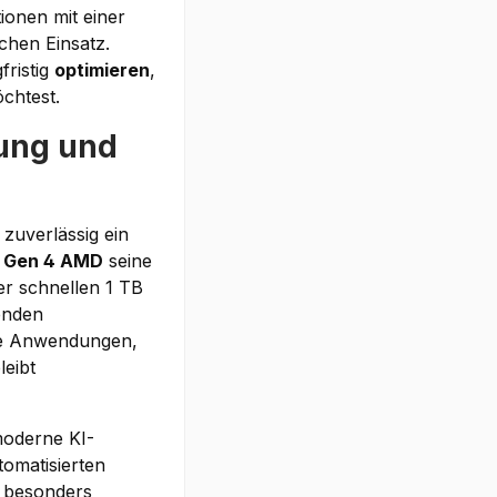
ionen mit einer
chen Einsatz.
fristig
optimieren
,
chtest.
lung und
 zuverlässig ein
s Gen 4 AMD
seine
r schnellen 1 TB
fenden
he Anwendungen,
eibt
moderne KI-
tomatisierten
e besonders