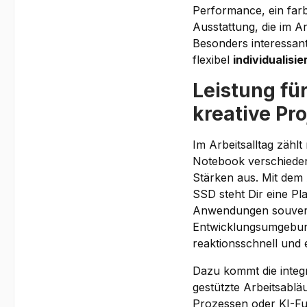
Performance, ein farb
Ausstattung, die im A
Besonders interessant
flexibel
individualisie
Leistung fü
kreative Pr
Im Arbeitsalltag zählt
Notebook verschieden
Stärken aus. Mit dem
SSD steht Dir eine Pl
Anwendungen souverän
Entwicklungsumgebung
reaktionsschnell und e
Dazu kommt die integ
gestützte Arbeitsabläu
Prozessen oder KI-Fu