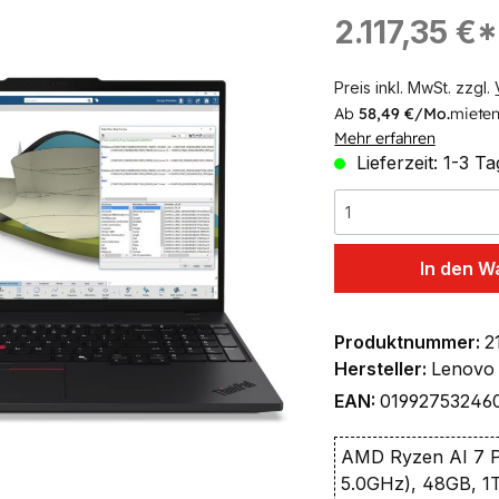
ingen
Regulärer Preis:
2.117,35 €*
Preis inkl. MwSt. zzgl.
Ab
58,49 €/Mo.
mieten
Mehr erfahren
Lieferzeit: 1-3 T
In den W
Produktnummer:
2
Hersteller:
Lenovo
EAN:
01992753246
AMD Ryzen AI 7 P
5.0GHz), 48GB, 1