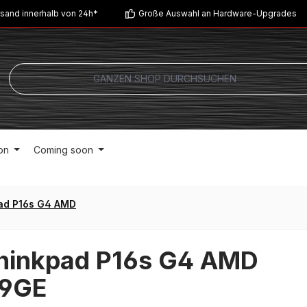
sand innerhalb von 24h*
Große Auswahl an Hardware-Upgrades
on
Coming soon
ad P16s G4 AMD
hinkpad P16s G4 AMD
9GE