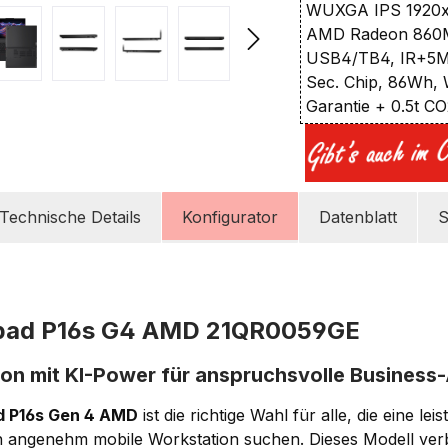
WUXGA IPS 1920x1
AMD Radeon 860M,
USB4/TB4, IR+5M
Sec. Chip, 86Wh, W
Garantie + 0.5t C
Technische Details
Konfigurator
Datenblatt
S
pad P16s G4 AMD 21QR0059GE
ion mit KI-Power für anspruchsvolle Busine
d P16s Gen 4 AMD
ist die richtige Wahl für alle, die eine lei
 angenehm mobile Workstation suchen. Dieses Modell ver