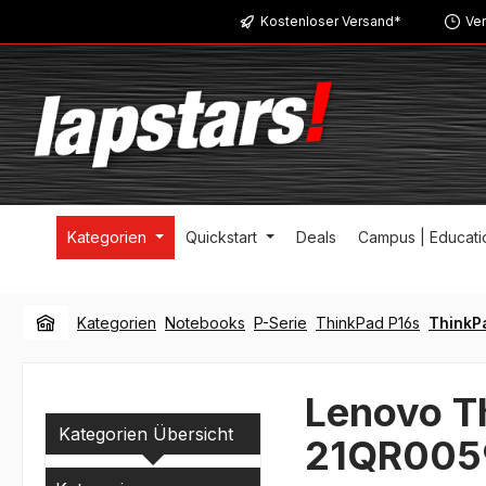
Kostenloser Versand*
Ver
m Hauptinhalt springen
Zur Suche springen
Zur Hauptnavigation springen
Kategorien
Quickstart
Deals
Campus | Educati
Kategorien
Notebooks
P-Serie
ThinkPad P16s
ThinkP
Lenovo T
Kategorien Übersicht
21QR005