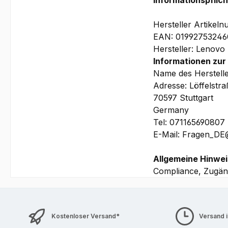
Das
Lenovo ThinkPa
technische Anwender, 
Hersteller Artike
Workstation-Notebook 
EAN: 0199275324
dennoch nicht auf Pe
Hersteller: Lenovo
möchten. Wer sein Not
Informationen zur
individualisieren
will,
Name des Herstell
Adresse: Löffelstr
Vorteile auf
70597 Stuttgart
Germany
Starke mobile Wor
Tel: 071165690807
Produktivumgeb
E-Mail: Fragen_D
KI-fähige Plattfo
Großes 16-Zoll-Di
Allgemeine Hinwei
Ideal für lange 
Compliance, Zugäng
Umfangreiche Ansc
Professionelle S
Sinnvoll konfigu
Leistungsstark, h
Kostenloser Versand*
Versand 