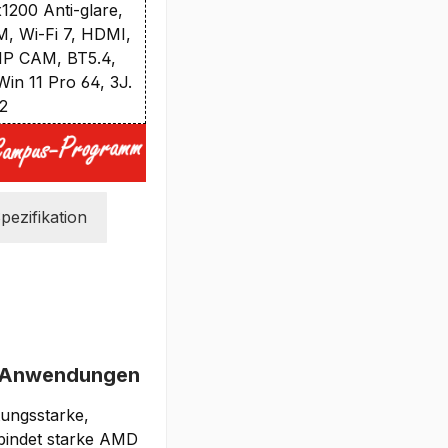
200 Anti-glare,
 Wi-Fi 7, HDMI,
P CAM, BT5.4,
in 11 Pro 64, 3J.
O2
pezifikation
ss-Anwendungen
stungsstarke,
bindet starke AMD