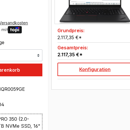
Versandkosten
 mit
Grundpreis:
2.117,35 €*
age
Gesamtpreis:
2.117,35 €*
Konfiguration
arenkorb
1QR0059GE
04
RO 350 (2.0-
TB NVMe SSD, 16"