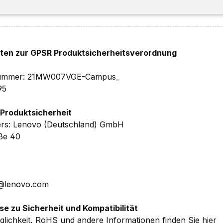
ät des Akkus nimmt mit der Zeit, der Umgebungstemperatu
cht:
hten zur GPSR Produktsicherheitsverordnung
 (HxBxT) – 1,7 kg
elnummer: 21MW007VGE-Campus_
 Herstellergarantie
inkl. Upgrade auf 1 Jahr Premier Suppo
95
 Service)
 Produktsicherheit
 Details ohne Gewähr.
ers: Lenovo (Deutschland) GmbH
aße 40
E@lenovo.com
se zu Sicherheit und Kompatibilität
lichkeit, RoHS und andere Informationen finden Sie
hier