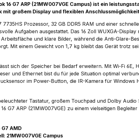
k 16 G7 ARP (21MW007VGE Campus) ist ein leistungssta
 mit großem Display und flexiblen Anschlussmöglichkei
 7735HS Prozessor, 32 GB DDR5 RAM und einer schnellen
svolle Aufgaben ausgestattet. Das 16 Zoll WUXGA-Display
l Arbeitsfläche und klare Bilder, während die Anti-Glare-Be
gt. Mit einem Gewicht von 1,7 kg bleibt das Gerät trotz s
ässt sich der Speicher bei Bedarf erweitern. Mit Wi-Fi 6E,
ser und Ethernet bist du für jede Situation optimal verbun
rucksensor im Power-Button, die IR-Kamera für Windows H
beleuchteter Tastatur, großem Touchpad und Dolby Audio
16 G7 ARP (21MW007VGE) zu einem vielseitigen Begleiter 
6 G7 AMD
ell: 21MW007VGE Campus