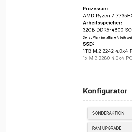
Prozessor:
AMD Ryzen 7 7735HS,
Arbeitsspeicher:
32GB DDR5-4800 SO-DI
Der ab Werk installierte Arbeits
SSD:
1TB M.2 2242 4.0x4
1x M.2 2280 4.0x4 PC
Display:
16” Display WUXGA IP
NTSC Color Gamut, 17
Grafikkarte:
Konfigurator
AMD Radeon 680M G
max. externe Auflösu
HDMI bis zu 4K@60
SONDERAKTION
USB-C / USB4 bis z
unterstützt bis zu vie
RAM UPGRADE
Laufwerke: