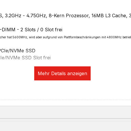
 3.2GHz - 4.75GHz, 8-Kern Prozessor, 16MB L3 Cache,
MM - 2 Slots / 0 Slot frei
speicher hat 5600MHz, wird aber aufgrund von Plattformbeschränkungen mit 4800MHz betrie
 PCIe/NVMe SSD
Ie/NVMe SSD Slot frei
S 1920x1200, 16:10, 300 nits, 1000:1 contrast, 60Hz Refr
8° viewing angle, TÜV Low Blue Light (Software)
raphics
ng:
Hz
u 5K@60Hz
r unabhängige Displays (drei externe)