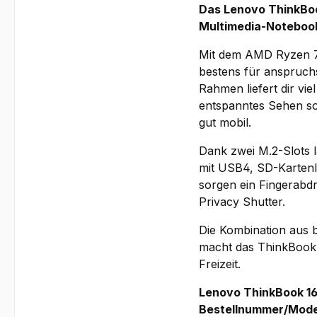
Das Lenovo ThinkBoo
Multimedia-Notebook
Mit dem AMD Ryzen 7
bestens für anspruch
Rahmen liefert dir vie
entspanntes Sehen sor
gut mobil.
Dank zwei M.2-Slots l
mit USB4, SD-Kartenle
sorgen ein Fingerabd
Privacy Shutter.
Die Kombination aus 
macht das ThinkBook 
Freizeit.
Lenovo ThinkBook 1
Bestellnummer/Mod