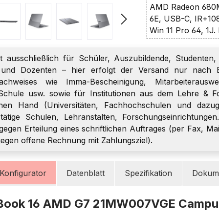
AMD Radeon 680M 
6E, USB-C, IR+10
Win 11 Pro 64, 1J
t ausschließlich für Schüler, Auszubildende, Studenten, 
r und Dozenten – hier erfolgt der Versand nur nach E
chweises wie Imma-Bescheinigung, Mitarbeiterauswei
Schule usw. sowie für Institutionen aus dem Lehre & F
chen Hand (Universitäten, Fachhochschulen und dazugeh
h tätige Schulen, Lehranstalten, Forschungseinrichtungen
gegen Erteilung eines schriftlichen Auftrages (per Fax, Mai
gegen offene Rechnung mit Zahlungsziel).
Konfigurator
Datenblatt
Spezifikation
Dokume
kBook 16 AMD G7 21MW007VGE Campu