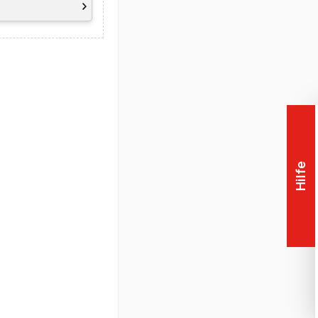
r und der Nutzung
rt (beinhaltet u.a.
Hilfe