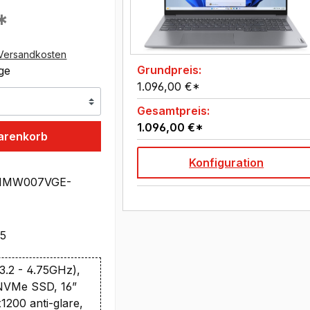
*
Versandkosten
Grundpreis:
age
1.096,00 €*
Gesamtpreis:
1.096,00 €*
arenkorb
Konfiguration
1MW007VGE-
95
.2 - 4.75GHz),
NVMe SSD, 16”
200 anti-glare,