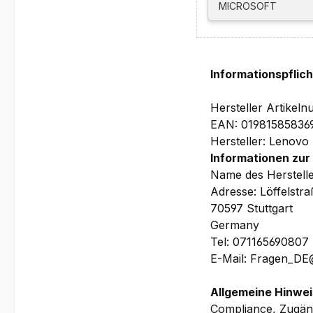
Die maximale Kapazit
MICROSOFT
ab.
Software:
Windows 11 Pro 64
Größe und Reisegewi
Informationspflic
17.5 x 356 x 253.5 mm
Garantie:
Hersteller Artik
1 Jahr Depot/Bring-In
EAN: 01981585836
priorisierten Vor Ort
Hersteller: Lenovo
Informationen zur
Bilder und technische
Name des Herstell
Adresse: Löffelstr
70597 Stuttgart
Germany
Tel: 071165690807
E-Mail: Fragen_D
Allgemeine Hinwei
Compliance, Zugäng