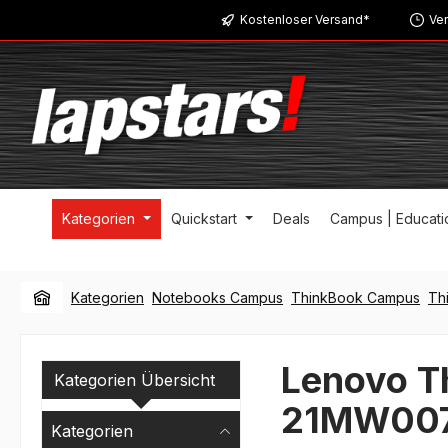
Kostenloser Versand*
Ver
m Hauptinhalt springen
Zur Suche springen
Zur Hauptnavigation springen
Kategorien
Quickstart
Deals
Campus | Educati
Kategorien
Notebooks Campus
ThinkBook Campus
Th
Lenovo T
Kategorien Übersicht
21MW00
Kategorien