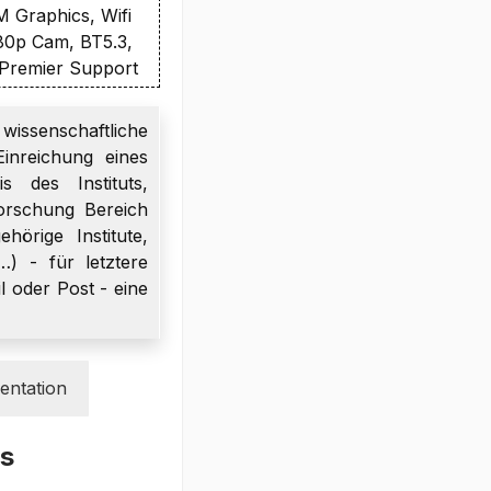
Graphics, Wifi
80p Cam, BT5.3,
. Premier Support
wissenschaftliche
inreichung eines
s des Instituts,
orschung Bereich
örige Institute,
…) - für letztere
l oder Post - eine
ntation
s