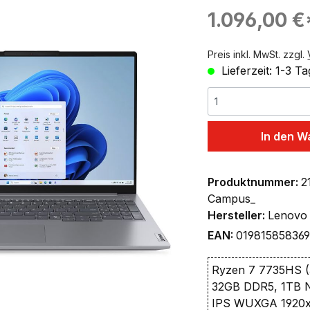
ingen
Regulärer Preis:
1.096,00 €
Preis inkl. MwSt. zzgl.
Lieferzeit: 1-3 T
In den W
Produktnummer:
2
Campus_
Hersteller:
Lenovo
EAN:
01981585836
Ryzen 7 7735HS (3
32GB DDR5, 1TB 
IPS WUXGA 1920x1