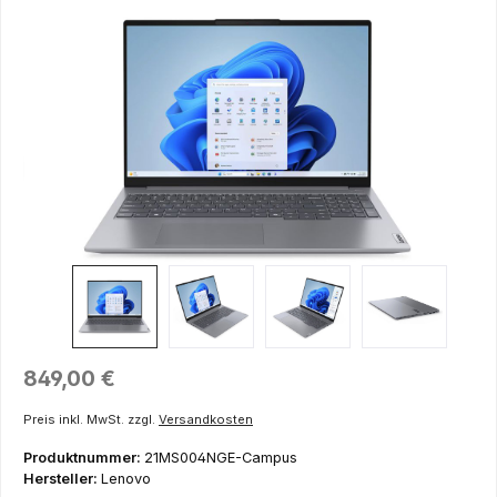
Bildergalerie überspringen
Regulärer Preis:
849,00 €
Preis inkl. MwSt. zzgl.
Versandkosten
Produktnummer:
21MS004NGE-Campus
Hersteller:
Lenovo