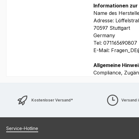
Informationen zur
Name des Herstell
Adresse: Löffelstr
70597 Stuttgart
Germany
Tel: 071165690807
E-Mail: Fragen_D
Allgemeine Hinwei
Compliance, Zugäng
Kostenloser Versand*
Versand 
Service-Hotline