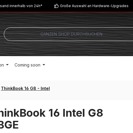
sand innerhalb von 24h*
Große Auswahl an Hardware-Upgrades
on
Coming soon
ThinkBook 16 G8 - Intel
inkBook 16 Intel G8
BGE