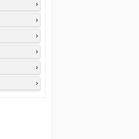
60 Minuten)
ie z. B. der
r und der Nutzung
rt (beinhaltet u.a.