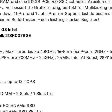
M und eine 512GB PCIe 4.0 SSD schnelles Arbeiten ermög
 verbessert die Grafikleistung, perfekt für Multitasking u
dows 11 Pro und 1 Jahr Premier Support bist du bestens g
einen Bedürfnissen – dein leistungsstarker Begleiter!
 G8 Intel
ll: 21SK007BGE
55H, Max Turbo bis zu 4.8GHz, 16-Kern (6x P-core 2GHz - 
LPE-core 700MHz - 2.5GHz), 24MB, Intel AI Boost, 28-11
oost, up to 13 TOPS
MM - 2 Slots / 1 Slots frei
x4 PCIe/NVMe SSD
Ie/NVMe SSD Slot frei