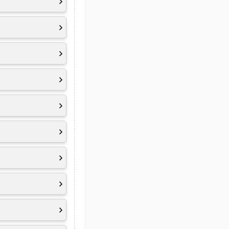
TouchPad
und Nummernblock
-Microphone array
d 10.0, RoHS