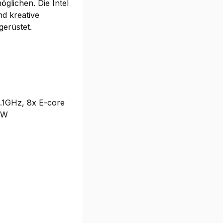
lichen. Die Intel
nd kreative
erüstet.
5.1GHz, 8x E-core
5W