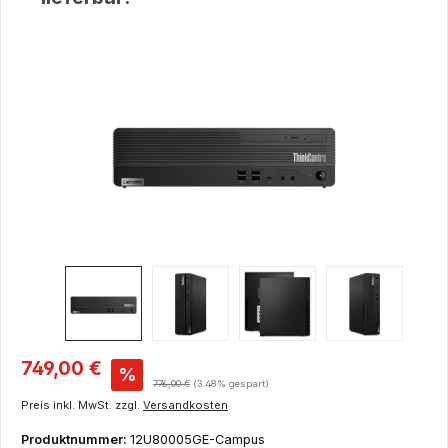
Bildergalerie überspringen
Verkaufspreis:
749,00 €
%
Regulärer Preis:
776,00 €
(3.48% gespart)
Preis inkl. MwSt. zzgl.
Versandkosten
Produktnummer:
12U80005GE-Campus