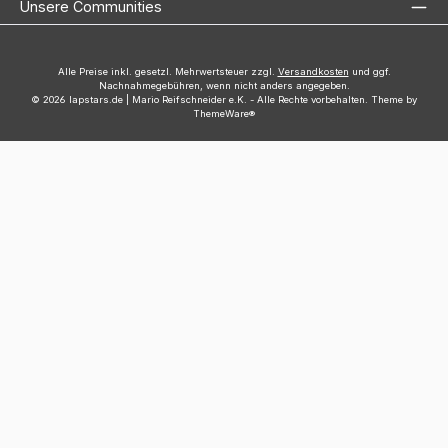
Unsere Communities
Alle Preise inkl. gesetzl. Mehrwertsteuer zzgl.
Versandkosten
und ggf.
Nachnahmegebühren, wenn nicht anders angegeben.
© 2026 lapstars.de | Mario Reifschneider e.K. - Alle Rechte vorbehalten. Theme by
ThemeWare®