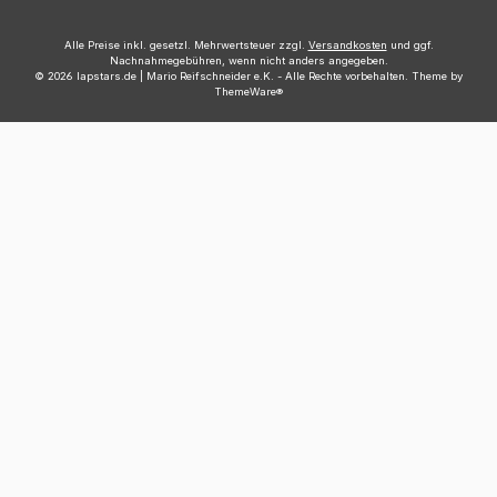
Alle Preise inkl. gesetzl. Mehrwertsteuer zzgl.
Versandkosten
und ggf.
Nachnahmegebühren, wenn nicht anders angegeben.
© 2026 lapstars.de | Mario Reifschneider e.K. - Alle Rechte vorbehalten. Theme by
ThemeWare®