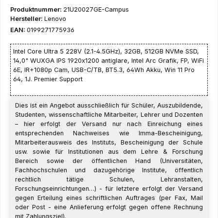
Produktnummer:
21U20027GE-Campus
Hersteller:
Lenovo
EAN:
0199271775936
Intel Core Ultra 5 228V (2.1-4.5GHz), 32GB, 512GB NVMe SSD,
14,0" WUXGA IPS 1920x1200 antiglare, Intel Arc Grafik, FP, WiFi
6E, IR+1080p Cam, USB-C/TB, BT5.3, 64Wh Akku, Win 11 Pro
64, 1J. Premier Support
Dies ist ein Angebot ausschließlich für Schüler, Auszubildende,
Studenten, wissenschaftliche Mitarbeiter, Lehrer und Dozenten
– hier erfolgt der Versand nur nach Einreichung eines
entsprechenden Nachweises wie Imma-Bescheinigung,
Mitarbeiterausweis des Instituts, Bescheinigung der Schule
usw. sowie für Institutionen aus dem Lehre & Forschung
Bereich sowie der öffentlichen Hand (Universitäten,
Fachhochschulen und dazugehörige Institute, öffentlich
rechtlich tätige Schulen, Lehranstalten,
Forschungseinrichtungen…) - für letztere erfolgt der Versand
gegen Erteilung eines schriftlichen Auftrages (per Fax, Mail
oder Post - eine Anlieferung erfolgt gegen offene Rechnung
mit Zahlungsziel).