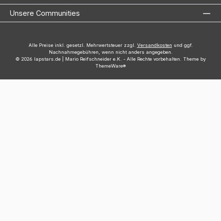
Unsere Communities
Alle Preise inkl. gesetzl. Mehrwertsteuer zzgl.
Versandkosten
und ggf.
Nachnahmegebühren, wenn nicht anders angegeben.
© 2026 lapstars.de | Mario Reifschneider e.K. - Alle Rechte vorbehalten. Theme by
ThemeWare®