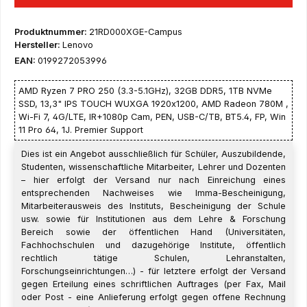
Produktnummer:
21RD000XGE-Campus
Hersteller:
Lenovo
EAN:
0199272053996
AMD Ryzen 7 PRO 250 (3.3-5.1GHz), 32GB DDR5, 1TB NVMe
SSD, 13,3" IPS TOUCH WUXGA 1920x1200, AMD Radeon 780M ,
Wi-Fi 7, 4G/LTE, IR+1080p Cam, PEN, USB-C/TB, BT5.4, FP, Win
11 Pro 64, 1J. Premier Support
Dies ist ein Angebot ausschließlich für Schüler, Auszubildende,
Studenten, wissenschaftliche Mitarbeiter, Lehrer und Dozenten
– hier erfolgt der Versand nur nach Einreichung eines
entsprechenden Nachweises wie Imma-Bescheinigung,
Mitarbeiterausweis des Instituts, Bescheinigung der Schule
usw. sowie für Institutionen aus dem Lehre & Forschung
Bereich sowie der öffentlichen Hand (Universitäten,
Fachhochschulen und dazugehörige Institute, öffentlich
rechtlich tätige Schulen, Lehranstalten,
Forschungseinrichtungen…) - für letztere erfolgt der Versand
gegen Erteilung eines schriftlichen Auftrages (per Fax, Mail
oder Post - eine Anlieferung erfolgt gegen offene Rechnung