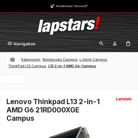
Zum Hauptinhalt springen
Kostenloser Versand*
Navigation
Kategorien
Notebooks Campus
L-Serie Campus
ThinkPad L13 Campus
L13 2-in-1 AMD G6-Campus
Lenovo Thinkpad L13 2-in-1
AMD G6 21RD000XGE
Campus
Bildergalerie überspringen