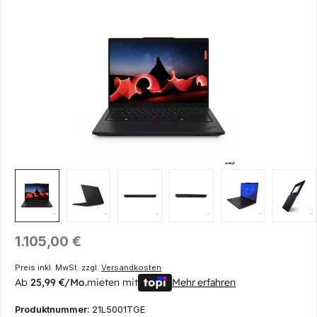
Bildergalerie überspringen
Regulärer Preis:
1.105,00 €
Preis inkl. MwSt. zzgl.
Versandkosten
Ab
25,99 €/Mo.
mieten mit
Mehr erfahren
Produktnummer:
21L5001TGE