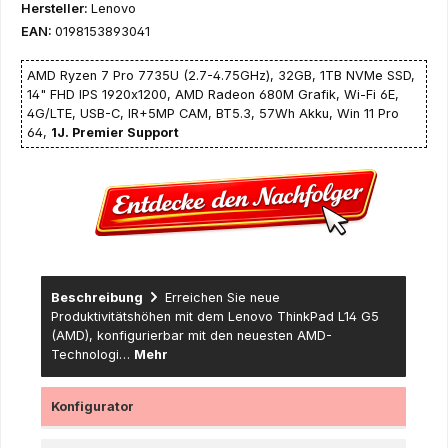
Hersteller:
Lenovo
EAN:
0198153893041
AMD Ryzen 7 Pro 7735U (2.7-4.75GHz), 32GB, 1TB NVMe SSD,
14" FHD IPS 1920x1200, AMD Radeon 680M Grafik, Wi-Fi 6E,
4G/LTE, USB-C, IR+5MP CAM, BT5.3, 57Wh Akku, Win 11 Pro
64,
1J. Premier Support
Beschreibung
Erreichen Sie neue
Produktivitätshöhen mit dem Lenovo ThinkPad L14 G5
(AMD), konfigurierbar mit den neuesten AMD-
Technologi…
Mehr
Konfigurator